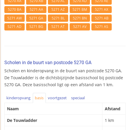
5270 AA
5270 AB
5270 AC
5270 AD
5270 AE
5270 BA
5271 AA
5271 AZ
5271 BM
5271 AX
5271 AW
5271 GA
5271 BL
5271 BN
5271 AB
5271 AD
5271 BG
5271 AT
5271 AV
5271 AS
Scholen in de buurt van postcode 5270 GA
Scholen en kinderopvang in de buurt van postcode 5270 GA.
De Touwladder is de dichtsbijzijnde basisschool bij postcode
5270 GA. Deze basisschool ligt op een afstand van 1 km.
kinderopvang
basis
voortgezet
speciaal
Naam
Afstand
De Touwladder
1 km