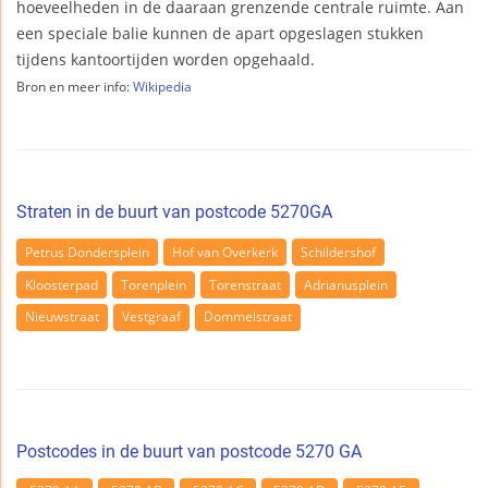
hoeveelheden in de daaraan grenzende centrale ruimte. Aan
een speciale balie kunnen de apart opgeslagen stukken
tijdens kantoortijden worden opgehaald.
Bron en meer info:
Wikipedia
Straten in de buurt van postcode 5270GA
Petrus Dondersplein
Hof van Overkerk
Schildershof
Kloosterpad
Torenplein
Torenstraat
Adrianusplein
Nieuwstraat
Vestgraaf
Dommelstraat
Postcodes in de buurt van postcode 5270 GA