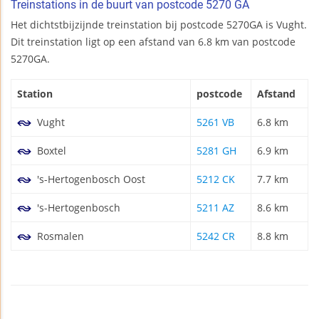
Treinstations in de buurt van postcode 5270 GA
Het dichtstbijzijnde treinstation bij postcode 5270GA is Vught.
Dit treinstation ligt op een afstand van 6.8 km van postcode
5270GA.
Station
postcode
Afstand
Vught
5261 VB
6.8 km
Boxtel
5281 GH
6.9 km
's-Hertogenbosch Oost
5212 CK
7.7 km
's-Hertogenbosch
5211 AZ
8.6 km
Rosmalen
5242 CR
8.8 km