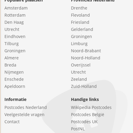
Amsterdam
Drenthe
Rotterdam
Flevoland
Den Haag
Friesland
Utrecht
Gelderland
Eindhoven
Groningen
Tilburg
Limburg
Groningen
Noord-Brabant
Almere
Noord-Holland
Breda
Overijssel
Nijmegen
Utrecht
Enschede
Zeeland
Apeldoorn
Zuid-Holland
Informatie
Handige links
Postcodes Nederland
Wikipedia Postcodes
Veelgestelde vragen
Postcodes België
Contact
Postcodes UK
PostNL