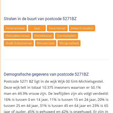
Straten in de buurt van postcode 5271BZ
Victoriastraat
Spijt
Korenstraat
Johan Frisoplein
Heesakkerstraat
Hondsklauw
Dommelplein
Oude Schoolstraat
Nieuwstraat
Vestgraafpad
Demografische gegevens van postcode 5271BZ
Postcode 5271 BZ ligt in de wijk Wijk 00 Sint-Michielsgestel.
Deze wijk telt in totaal 10.375 inwoners waarvan er 50.1%
man en 49.9% vrouw zijn. De leeftijden zijn als volgt verdeeld:
16% is tussen 0 en 14 jaar, 11% is tussen 15 en 24 jaar, 20% is
tussen 25 en 44 jaar, 31% is tussen 45 en 64 jaar en 23% is 65
jaar of ouder. 45% is gehuwed en 42% is ongehuwd. Er zijn in