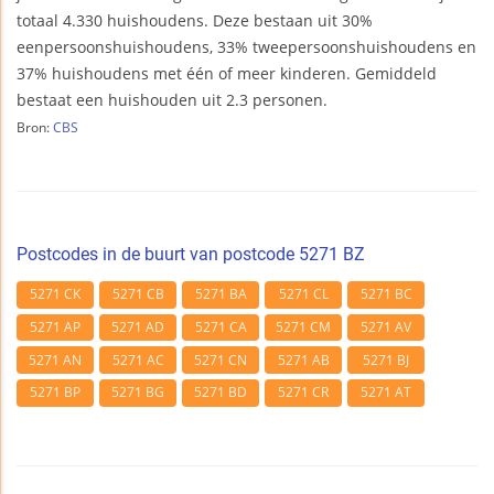
totaal 4.330 huishoudens. Deze bestaan uit 30%
eenpersoonshuishoudens, 33% tweepersoonshuishoudens en
37% huishoudens met één of meer kinderen. Gemiddeld
bestaat een huishouden uit 2.3 personen.
Bron:
CBS
Postcodes in de buurt van postcode 5271 BZ
5271 CK
5271 CB
5271 BA
5271 CL
5271 BC
5271 AP
5271 AD
5271 CA
5271 CM
5271 AV
5271 AN
5271 AC
5271 CN
5271 AB
5271 BJ
5271 BP
5271 BG
5271 BD
5271 CR
5271 AT