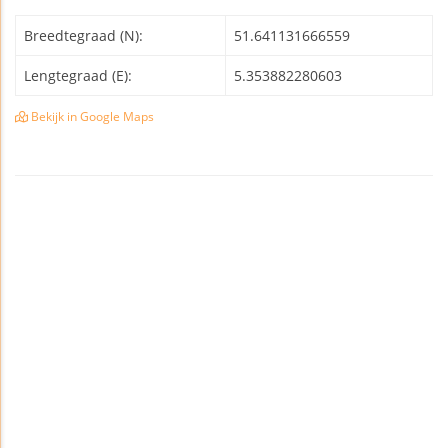
Breedtegraad (N):
51.641131666559
Lengtegraad (E):
5.353882280603
Bekijk in Google Maps