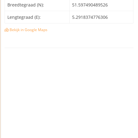
Breedtegraad (N):
51.597490489526
Lengtegraad (E):
5.2918374776306
Bekijk in Google Maps