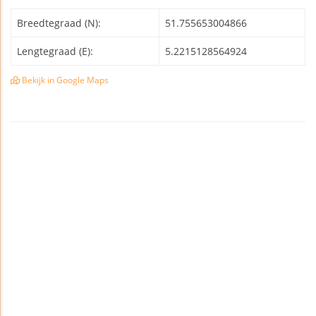
Breedtegraad (N):
51.755653004866
Lengtegraad (E):
5.2215128564924
Bekijk in Google Maps