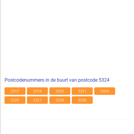
Postcodenummers in de buurt van postcode 5324
5317
5318
5320
5321
5324
5325
5327
5328
5330