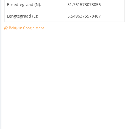
Breedtegraad (N):
51.761573073056
Lengtegraad (E):
5.5496375578487
Bekijk in Google Maps