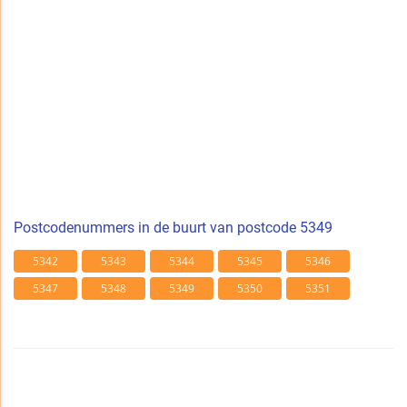
Postcodenummers in de buurt van postcode 5349
5342
5343
5344
5345
5346
5347
5348
5349
5350
5351