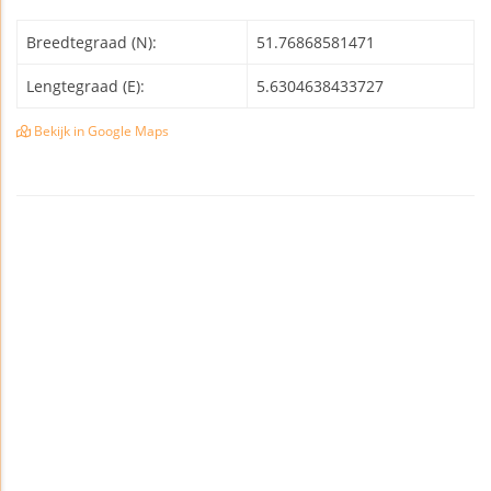
Breedtegraad (N):
51.76868581471
Lengtegraad (E):
5.6304638433727
Bekijk in Google Maps