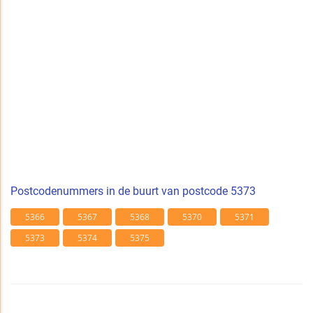
Postcodenummers in de buurt van postcode 5373
5366
5367
5368
5370
5371
5373
5374
5375