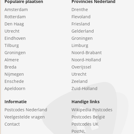
Populaire plaatsen
Provincies Nederland
Amsterdam
Drenthe
Rotterdam
Flevoland
Den Haag
Friesland
Utrecht
Gelderland
Eindhoven
Groningen
Tilburg
Limburg
Groningen
Noord-Brabant
Almere
Noord-Holland
Breda
Overijssel
Nijmegen
Utrecht
Enschede
Zeeland
Apeldoorn
Zuid-Holland
Informatie
Handige links
Postcodes Nederland
Wikipedia Postcodes
Veelgestelde vragen
Postcodes België
Contact
Postcodes UK
PostNL