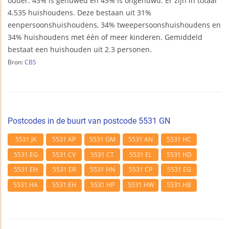
ouder. 43% is gehuwed en 45% is ongehuwd. Er zijn in totaal
4.535 huishoudens. Deze bestaan uit 31%
eenpersoonshuishoudens, 34% tweepersoonshuishoudens en
34% huishoudens met één of meer kinderen. Gemiddeld
bestaat een huishouden uit 2.3 personen.
Bron:
CBS
Postcodes in de buurt van postcode 5531 GN
5531 JK
5531 AP
5531 GM
5531 AN
5531 HC
5531 EG
5531 CV
5531 CT
5531 EL
5531 HD
5531 EH
5531 ER
5531 HN
5531 CP
5531 EG
5531 HA
5531 EH
5531 HP
5531 HW
5531 HB