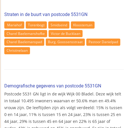
Straten in de buurt van postcode 5531GN
Mariahof
Torenbogt
Smidseind
Kloostertuin
Charel Baelemanshofke
Victor de Bucklaan
Charel Baelemanspad
Burg. Goossensstraat
Pastoor Danielpad
Christinelaan
Demografische gegevens van postcode 5531GN
Postcode 5531 GN ligt in de wijk Wijk 00 Bladel. Deze wijk telt
in totaal 10.495 inwoners waarvan er 50.6% man en 49.4%
vrouw zijn. De leeftijden zijn als volgt verdeeld: 15% is tussen
0 en 14 jaar, 11% is tussen 15 en 24 jaar, 23% is tussen 25 en
44 jaar, 29% is tussen 45 en 64 jaar en 22% is 65 jaar of