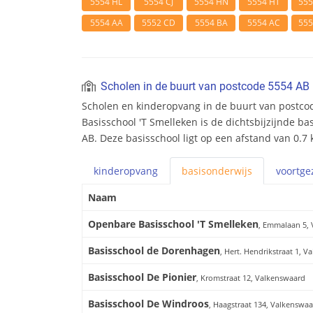
5554 HL
5554 CJ
5554 HN
5554 HT
55
5554 AA
5552 CD
5554 BA
5554 AC
55
Scholen in de buurt van postcode 5554 AB
Scholen en kinderopvang in de buurt van postc
Basisschool 'T Smelleken is de dichtsbijzijnde ba
AB. Deze basisschool ligt op een afstand van 0.7 
kinderopvang
basis
onderwijs
voortge
Naam
Openbare Basisschool 'T Smelleken
, Emmalaan 5,
Basisschool de Dorenhagen
, Hert. Hendrikstraat 1, 
Basisschool De Pionier
, Kromstraat 12, Valkenswaard
Basisschool De Windroos
, Haagstraat 134, Valkenswa