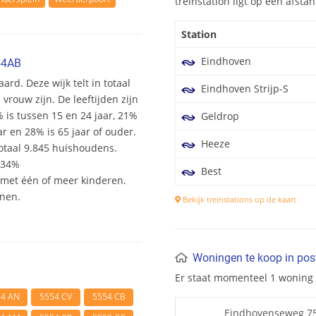
treinstation ligt op een afst
Station
Eindhoven
54AB
ard. Deze wijk telt in totaal
Eindhoven Strijp-S
rouw zijn. De leeftijden zijn
% is tussen 15 en 24 jaar, 21%
Geldrop
ar en 28% is 65 jaar of ouder.
Heeze
otaal 9.845 huishoudens.
 34%
Best
et één of meer kinderen.
onen.
Bekijk treinstations op de kaart
Woningen te koop in po
Er staat momenteel 1 woning
54 AN
5554 CV
5554 CB
Eindhovenseweg 7