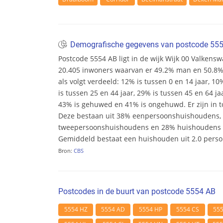
Demografische gegevens van postcode 55
Postcode 5554 AB ligt in de wijk Wijk 00 Valkenswa
20.405 inwoners waarvan er 49.2% man en 50.8% v
als volgt verdeeld: 12% is tussen 0 en 14 jaar, 10
is tussen 25 en 44 jaar, 29% is tussen 45 en 64 ja
43% is gehuwed en 41% is ongehuwd. Er zijn in t
Deze bestaan uit 38% eenpersoonshuishoudens,
tweepersoonshuishoudens en 28% huishoudens m
Gemiddeld bestaat een huishouden uit 2.0 pers
Bron:
CBS
Postcodes in de buurt van postcode 5554 AB
5554 HZ
5554 AD
5554 HP
5554 CS
55