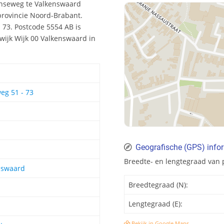
enseweg te Valkenswaard
provincie Noord-Brabant.
73. Postcode 5554 AB is
wijk Wijk 00 Valkenswaard in
eg 51 - 73
Geografische (GPS) info
Breedte- en lengtegraad van
nswaard
Breedtegraad (N):
Lengtegraad (E):
Bekijk in Google Maps