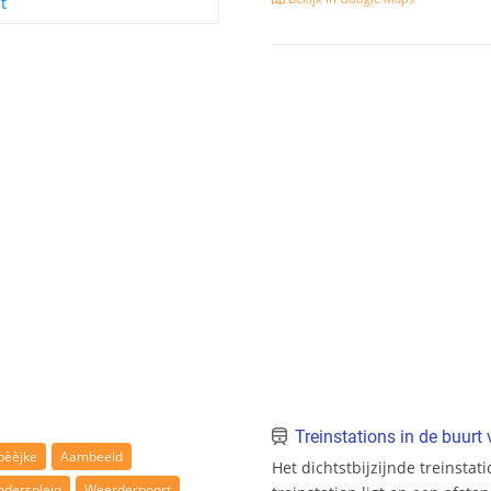
t
Treinstations in de buur
pèèjke
Aambeeld
Het dichtstbijzijnde treinstat
dersplein
Weerderpoort