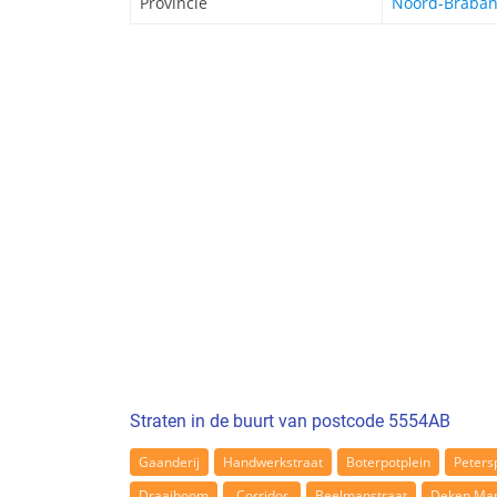
Provincie
Noord-Braban
Straten in de buurt van postcode 5554AB
Gaanderij
Handwerkstraat
Boterpotplein
Peters
Draaiboom
Corridor
Beelmanstraat
Deken Man