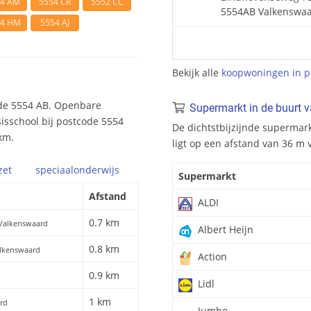
54 AM
5554 CR
5552 CC
5554AB Valkenswa
54 HM
5554 AJ
Bekijk alle
koopwoningen in p
ode 5554 AB. Openbare
Supermarkt in de buurt 
sisschool bij postcode 5554
De dichtstbijzijnde supermar
km.
ligt op een afstand van 36 m
zet
speciaal
onderwijs
Supermarkt
Afstand
ALDI
0.7 km
 Valkenswaard
Albert Heijn
0.8 km
Valkenswaard
Action
0.9 km
Lidl
1 km
ard
Jumbo