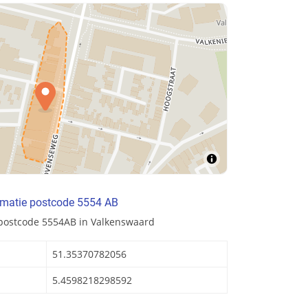
rmatie postcode 5554 AB
 postcode 5554AB in Valkenswaard
51.35370782056
5.4598218298592