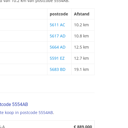
and van 10.2 km van postcode 5554AB.
postcode
Afstand
5611 AC
10.2 km
5617 AD
10.8 km
5664 AD
12.5 km
5591 EZ
12.7 km
5683 BD
19.1 km
stcode 5554AB
te koop in postcode 5554AB
.
5-A
€ 889.000