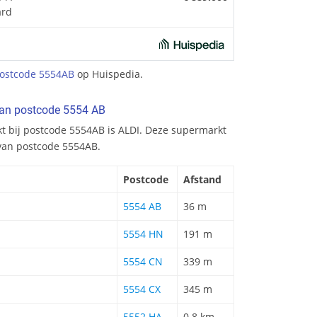
ard
ostcode 5554AB
op Huispedia.
van postcode 5554 AB
kt bij postcode 5554AB is ALDI. Deze supermarkt
 van postcode 5554AB.
Postcode
Afstand
5554 AB
36 m
5554 HN
191 m
5554 CN
339 m
5554 CX
345 m
5552 HA
0.8 km