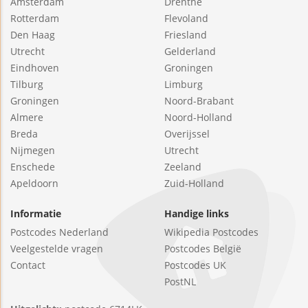
Amsterdam
Drenthe
Rotterdam
Flevoland
Den Haag
Friesland
Utrecht
Gelderland
Eindhoven
Groningen
Tilburg
Limburg
Groningen
Noord-Brabant
Almere
Noord-Holland
Breda
Overijssel
Nijmegen
Utrecht
Enschede
Zeeland
Apeldoorn
Zuid-Holland
Informatie
Handige links
Postcodes Nederland
Wikipedia Postcodes
Veelgestelde vragen
Postcodes België
Contact
Postcodes UK
PostNL