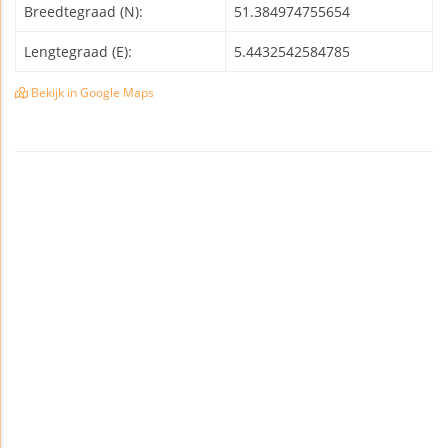
Breedtegraad (N):
51.384974755654
Lengtegraad (E):
5.4432542584785
Bekijk in Google Maps