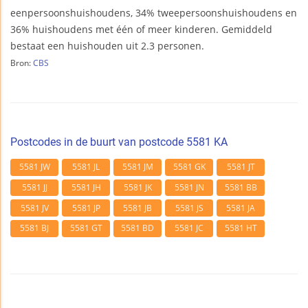
eenpersoonshuishoudens, 34% tweepersoonshuishoudens en
36% huishoudens met één of meer kinderen. Gemiddeld
bestaat een huishouden uit 2.3 personen.
Bron:
CBS
Postcodes in de buurt van postcode 5581 KA
5581 JW
5581 JL
5581 JM
5581 GK
5581 JT
5581 JJ
5581 JH
5581 JK
5581 JN
5581 BB
5581 JV
5581 JP
5581 JB
5581 JS
5581 JA
5581 BJ
5581 GT
5581 BD
5581 JC
5581 HT