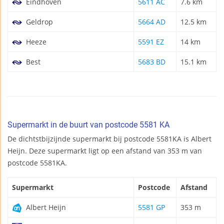
Eindhoven
5611 AC
7.6 km
Geldrop
5664 AD
12.5 km
Heeze
5591 EZ
14 km
Best
5683 BD
15.1 km
Supermarkt in de buurt van postcode 5581 KA
De dichtstbijzijnde supermarkt bij postcode 5581KA is Albert
Heijn. Deze supermarkt ligt op een afstand van 353 m van
postcode 5581KA.
Supermarkt
Postcode
Afstand
Albert Heijn
5581 GP
353 m