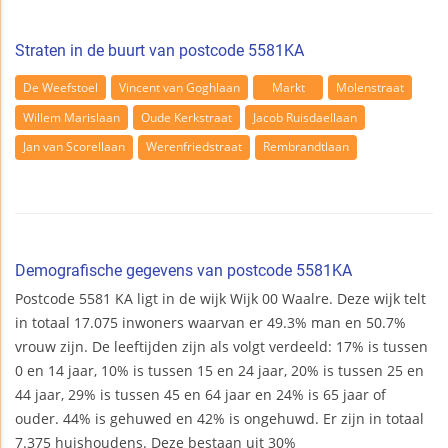
Straten in de buurt van postcode 5581KA
De Weefstoel
Vincent van Goghlaan
Markt
Molenstraat
Willem Marislaan
Oude Kerkstraat
Jacob Ruisdaellaan
Jan van Scorellaan
Werenfriedstraat
Rembrandtlaan
Demografische gegevens van postcode 5581KA
Postcode 5581 KA ligt in de wijk Wijk 00 Waalre. Deze wijk telt
in totaal 17.075 inwoners waarvan er 49.3% man en 50.7%
vrouw zijn. De leeftijden zijn als volgt verdeeld: 17% is tussen
0 en 14 jaar, 10% is tussen 15 en 24 jaar, 20% is tussen 25 en
44 jaar, 29% is tussen 45 en 64 jaar en 24% is 65 jaar of
ouder. 44% is gehuwed en 42% is ongehuwd. Er zijn in totaal
7.375 huishoudens. Deze bestaan uit 30%