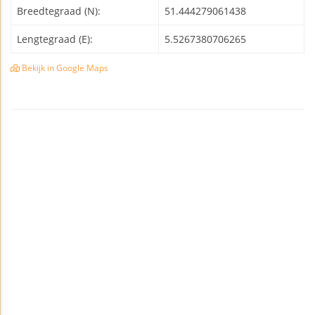
Breedtegraad (N):
51.444279061438
Lengtegraad (E):
5.5267380706265
Bekijk in Google Maps