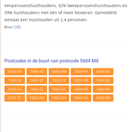
eenpersoonshuishoudens, 32% tweepersoonshuishoudens en
39% huishoudens met één of meer kinderen. Gemiddeld
bestaat een huishouden uit 2.4 personen.
Bron:
CBS
Postcodes in de buurt van postcode 5684 MX
5684 KN
5684 KS
5684 MW
5684 KP
5684 KA
5684 NJ
5684 KT
5682 EK
5684 KM
5684 NE
5682 EG
5682 EL
5682 EB
5684 KR
5684 KK
5682 EC
5682 EM
5682 EH
5684 AC
5684 NK