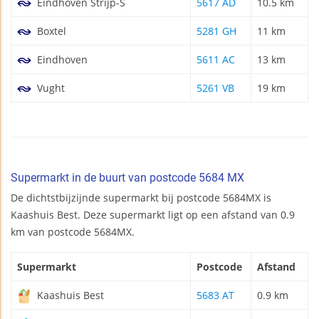
Eindhoven Strijp-S
5617 AD
10.5 km
Boxtel
5281 GH
11 km
Eindhoven
5611 AC
13 km
Vught
5261 VB
19 km
Supermarkt in de buurt van postcode 5684 MX
De dichtstbijzijnde supermarkt bij postcode 5684MX is
Kaashuis Best. Deze supermarkt ligt op een afstand van 0.9
km van postcode 5684MX.
Supermarkt
Postcode
Afstand
Kaashuis Best
5683 AT
0.9 km