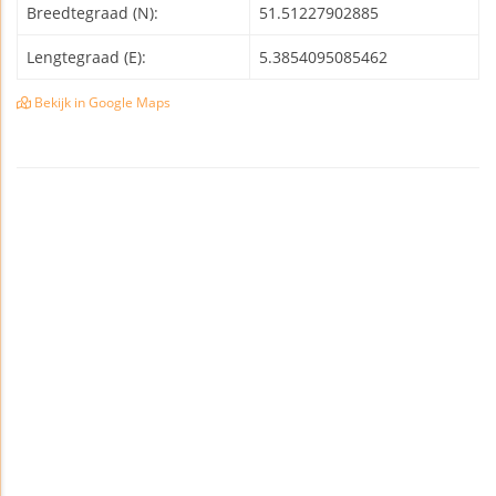
Breedtegraad (N):
51.51227902885
Lengtegraad (E):
5.3854095085462
Bekijk in Google Maps