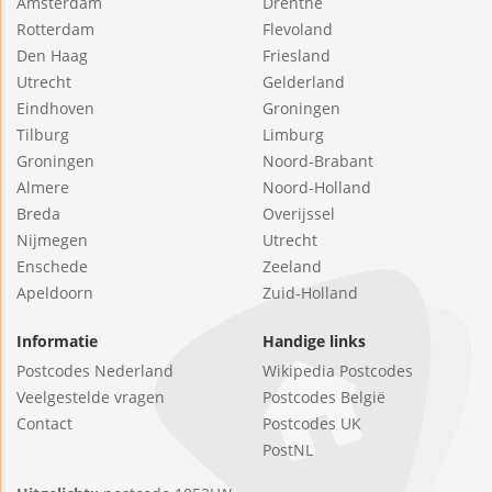
Amsterdam
Drenthe
Rotterdam
Flevoland
Den Haag
Friesland
Utrecht
Gelderland
Eindhoven
Groningen
Tilburg
Limburg
Groningen
Noord-Brabant
Almere
Noord-Holland
Breda
Overijssel
Nijmegen
Utrecht
Enschede
Zeeland
Apeldoorn
Zuid-Holland
Informatie
Handige links
Postcodes Nederland
Wikipedia Postcodes
Veelgestelde vragen
Postcodes België
Contact
Postcodes UK
PostNL