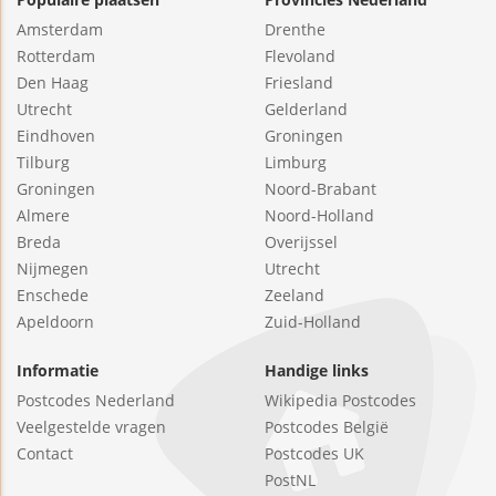
Amsterdam
Drenthe
Rotterdam
Flevoland
Den Haag
Friesland
Utrecht
Gelderland
Eindhoven
Groningen
Tilburg
Limburg
Groningen
Noord-Brabant
Almere
Noord-Holland
Breda
Overijssel
Nijmegen
Utrecht
Enschede
Zeeland
Apeldoorn
Zuid-Holland
Informatie
Handige links
Postcodes Nederland
Wikipedia Postcodes
Veelgestelde vragen
Postcodes België
Contact
Postcodes UK
PostNL