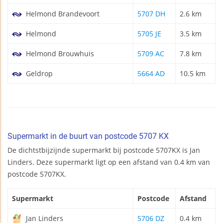
Helmond Brandevoort
5707 DH
2.6 km
Helmond
5705 JE
3.5 km
Helmond Brouwhuis
5709 AC
7.8 km
Geldrop
5664 AD
10.5 km
Supermarkt in de buurt van postcode 5707 KX
De dichtstbijzijnde supermarkt bij postcode 5707KX is Jan
Linders. Deze supermarkt ligt op een afstand van 0.4 km van
postcode 5707KX.
Supermarkt
Postcode
Afstand
Jan Linders
5706 DZ
0.4 km