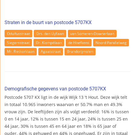
Straten in de buurt van postcode 5707KX
Odulfusstraat
Drs. den Uyllaan
van Someren-Downerlaan
Slegersstraat
Dr. Klompélaan
de Hoefkens
Noord Parallelweg
Mr. Rietkerklaan
Agaatstraat
Branderijmolen
Demografische gegevens van postcode 5707KX
Postcode 5707 KX ligt in de wijk Wijk 13 't Hout. Deze wijk telt
in totaal 10.965 inwoners waarvan er 50.7% man en 49.3%
vrouw zijn. De leeftijden zijn als volgt verdeeld: 16% is tussen
0 en 14 jaar, 12% is tussen 15 en 24 jaar, 24% is tussen 25 en
44 jaar, 30% is tussen 45 en 64 jaar en 18% is 65 jaar of
ouder. 44% is gehuwed en 44% is ongehuwd. Er zijn in totaal