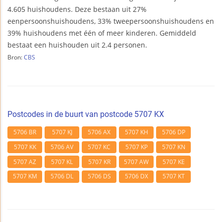
4.605 huishoudens. Deze bestaan uit 27%
eenpersoonshuishoudens, 33% tweepersoonshuishoudens en
39% huishoudens met één of meer kinderen. Gemiddeld
bestaat een huishouden uit 2.4 personen.
Bron:
CBS
Postcodes in de buurt van postcode 5707 KX
5706 BR
5707 KJ
5706 AX
5707 KH
5706 DP
5707 KK
5706 AV
5707 KC
5707 KP
5707 KN
5707 AZ
5707 KL
5707 KR
5707 AW
5707 KE
5707 KM
5706 DL
5706 DS
5706 DX
5707 KT