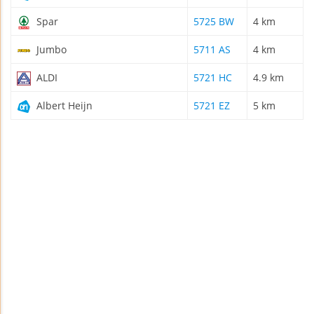
Spar
5725 BW
4 km
Jumbo
5711 AS
4 km
ALDI
5721 HC
4.9 km
Albert Heijn
5721 EZ
5 km