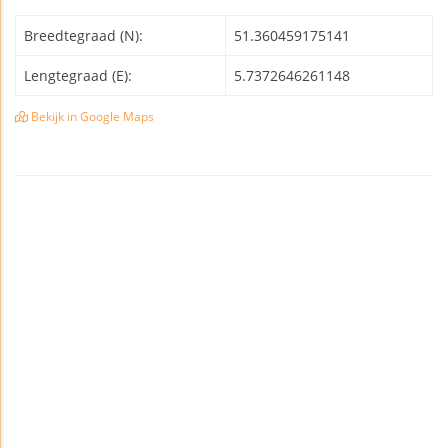
Breedtegraad (N):
51.360459175141
Lengtegraad (E):
5.7372646261148
Bekijk in Google Maps