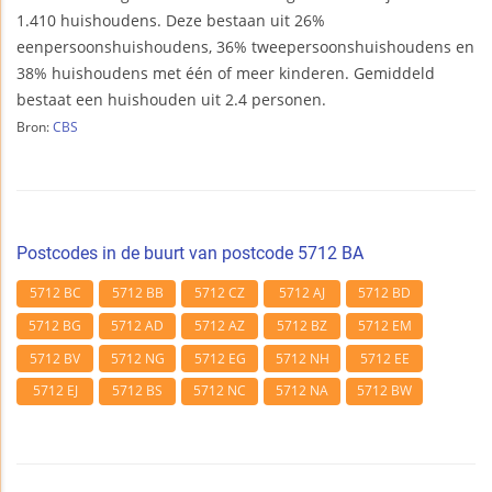
1.410 huishoudens. Deze bestaan uit 26%
eenpersoonshuishoudens, 36% tweepersoonshuishoudens en
38% huishoudens met één of meer kinderen. Gemiddeld
bestaat een huishouden uit 2.4 personen.
Bron:
CBS
Postcodes in de buurt van postcode 5712 BA
5712 BC
5712 BB
5712 CZ
5712 AJ
5712 BD
5712 BG
5712 AD
5712 AZ
5712 BZ
5712 EM
5712 BV
5712 NG
5712 EG
5712 NH
5712 EE
5712 EJ
5712 BS
5712 NC
5712 NA
5712 BW