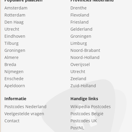
Amsterdam
Drenthe
Rotterdam
Flevoland
Den Haag
Friesland
Utrecht
Gelderland
Eindhoven
Groningen
Tilburg
Limburg
Groningen
Noord-Brabant
Almere
Noord-Holland
Breda
Overijssel
Nijmegen
Utrecht
Enschede
Zeeland
Apeldoorn
Zuid-Holland
Informatie
Handige links
Postcodes Nederland
Wikipedia Postcodes
Veelgestelde vragen
Postcodes België
Contact
Postcodes UK
PostNL