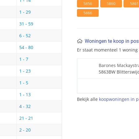
1 - 14
5856
5860
5861
1 - 29
5866
31 - 59
6 - 52
Woningen te koop in po
54 - 80
Er staat momenteel 1 woning
1 - 7
Barones Mackaystr
1 - 23
5863BW Blitterswij
1 - 5
1 - 13
Bekijk alle
koopwoningen in p
4 - 32
21 - 21
2 - 20