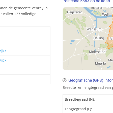
Postcode 5863 op de kaart
innen de gemeente Venray in
 vallen 123 volledige
wijck
wijck
Geografische (GPS) info
Breedte- en lengtegraad van p
Breedtegraad (N):
Lengtegraad (E):