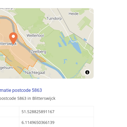
rmatie postcode 5863
ostcode 5863 in Blitterswijck
51.528825891167
6.1149650366139