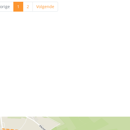
orige
1
2
Volgende