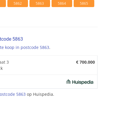
5862
5863
5864
5865
stcode 5863
te koop in postcode 5863
.
aat 3
€ 700.000
ck
ostcode 5863
op Huispedia.