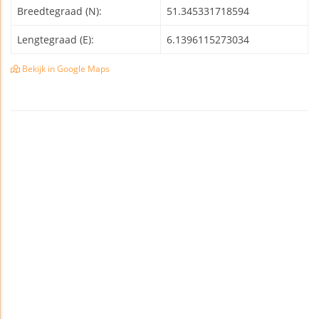
Breedtegraad (N):
51.345331718594
Lengtegraad (E):
6.1396115273034
Bekijk in Google Maps