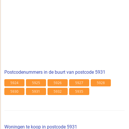
Postcodenummers in de buurt van postcode 5931
5924
5925
5926
5927
5928
5930
5931
5932
5935
Woningen te koop in postcode 5931