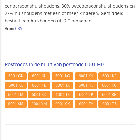
eenpersoonshuishoudens, 30% tweepersoonshuishoudens en
27% huishoudens met één of meer kinderen. Gemiddeld
bestaat een huishouden uit 2.0 personen.
Bron:
CBS
Postcodes in de buurt van postcode 6001 HD
6001 GK
6001 KL
6001 KG
6001 KH
6001 KE
6001 KK
6001 TL
6001 TX
6001 HE
6001 KC
6001 TM
6001 KD
6001 TK
6001 TP
6001 KB
6001 KM
6001 VM
6001 CK
6001 TV
6001 TR