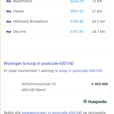
Maarheeze
6026 PV
10 km
Heeze
5591 EZ
21 km
Helmond Brouwhuis
5709 AC
24.5 km
Deurne
5751 JN
24.7 km
Woningen te koop in postcode 6001HD
Er staat momenteel 1 woning
te koop in postcode 6001HD
.
Wilhelminastraat 55
€ 469.000
6001HD Weert
Bekijk alle
koopwoningen in postcode 6001HD
op Huispedia.