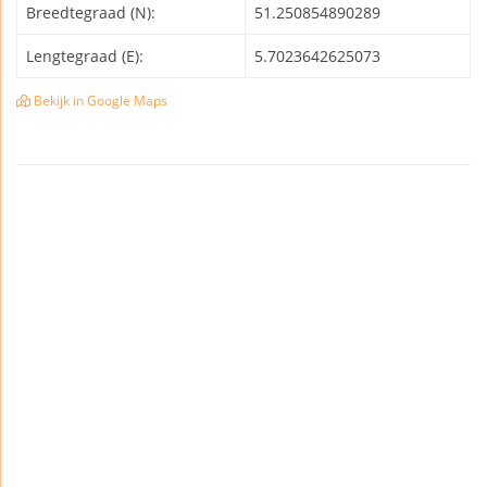
Breedtegraad (N):
51.250854890289
Lengtegraad (E):
5.7023642625073
Bekijk in Google Maps