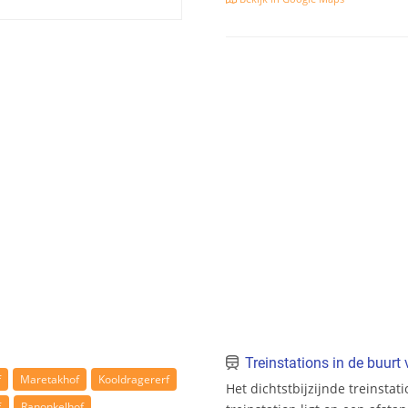
Treinstations in de buur
f
Maretakhof
Kooldragererf
Het dichtstbijzijnde treinsta
f
Ranonkelhof