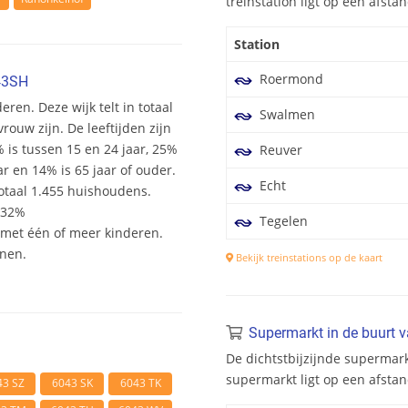
treinstation ligt op een afst
Station
Roermond
43SH
ren. Deze wijk telt in totaal
Swalmen
ouw zijn. De leeftijden zijn
% is tussen 15 en 24 jaar, 25%
Reuver
ar en 14% is 65 jaar of ouder.
Echt
otaal 1.455 huishoudens.
 32%
Tegelen
et één of meer kinderen.
onen.
Bekijk treinstations op de kaart
Supermarkt in de buurt 
De dichtstbijzijnde supermark
supermarkt ligt op een afsta
43 SZ
6043 SK
6043 TK