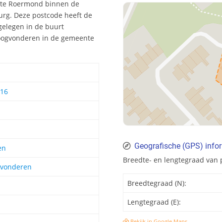
f te Roermond binnen de
urg. Deze postcode heeft de
gelegen in de buurt
Hoogvonderen in de gemeente
 16
Geografische (GPS) info
en
Breedte- en lengtegraad van
gvonderen
Breedtegraad (N):
Lengtegraad (E):
Bekijk in Google Maps