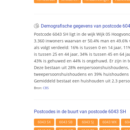
Demografische gegevens van postcode 60
Postcode 6043 SH ligt in de wijk Wijk 05 Hoogvonde
3.360 inwoners waarvan er 50.4% man en 49.6% vr
als volgt verdeeld: 16% is tussen 0 en 14 jaar, 11
is tussen 25 en 44 jaar, 34% is tussen 45 en 64 ja
43% is gehuwed en 44% is ongehuwd. Er zijn in t
Deze bestaan uit 28% eenpersoonshuishoudens,
tweepersoonshuishoudens en 39% huishoudens m
Gemiddeld bestaat een huishouden uit 2.3 pers
Bron:
CBS
Postcodes in de buurt van postcode 6043 SH
6043 SX
6043 SB
6043 SJ
6043 WX
60