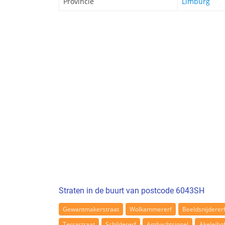
Provincie
Limburg
Straten in de buurt van postcode 6043SH
Gewantmakerstraat
Wolkammererf
Beeldsnijderer
Terrastraat
Schildererf
Ambachtsingel
Akeleiho