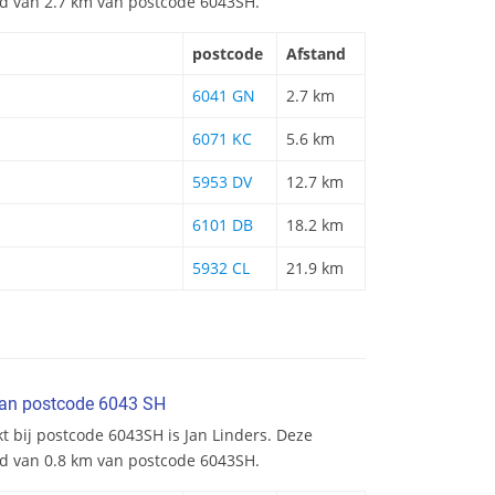
and van 2.7 km van postcode 6043SH.
postcode
Afstand
6041 GN
2.7 km
6071 KC
5.6 km
5953 DV
12.7 km
6101 DB
18.2 km
5932 CL
21.9 km
van postcode 6043 SH
t bij postcode 6043SH is Jan Linders. Deze
nd van 0.8 km van postcode 6043SH.