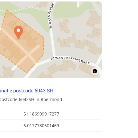
rmatie postcode 6043 SH
 postcode 6043SH in Roermond
51.186999917277
6.0177780601469