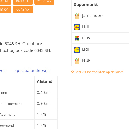
43 TM
6043 TH
6043 WV
Supermarkt
43 RV
6043 VX
Jan Linders
Lidl
Plus
ode 6043 SH. Openbare
Lidl
chool bij postcode 6043 SH.
NUR
zet
speciaal
onderwijs
Bekijk supermarkten op de kaart
Afstand
0.4 km
rmond
0.9 km
t 2-4, Roermond
1 km
4, Roermond
1 km
 Roermond