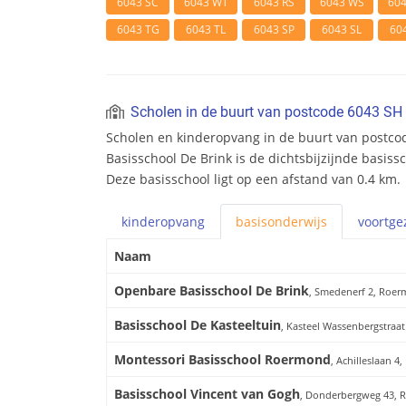
6043 SC
6043 WT
6043 RS
6043 WS
60
6043 TG
6043 TL
6043 SP
6043 SL
60
Scholen in de buurt van postcode 6043 SH
Scholen en kinderopvang in de buurt van postc
Basisschool De Brink is de dichtsbijzijnde basiss
Deze basisschool ligt op een afstand van 0.4 km.
kinderopvang
basis
onderwijs
voortge
Naam
Openbare Basisschool De Brink
, Smedenerf 2, Roe
Basisschool De Kasteeltuin
, Kasteel Wassenbergstraa
Montessori Basisschool Roermond
, Achilleslaan 
Basisschool Vincent van Gogh
, Donderbergweg 43,