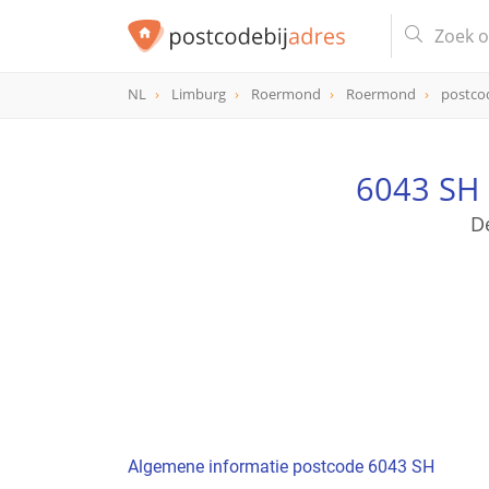
NL
Limburg
Roermond
Roermond
postco
postcode
6043 SH
6043 SH 
D
Algemene informatie postcode 6043 SH