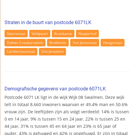
Straten in de buurt van postcode 6071LK
Neerstraat
Veldpoort
Kruiskamp
Nopperhof
Dokter Crasbornplein
Brakkenie
Sint Jansstraat
Hoogstraat
Lambertusstraat
Sint Jansplein
Demografische gegevens van postcode 6071LK
Postcode 6071 LK ligt in de wijk Wijk 08 Swalmen. Deze wijk
telt in totaal 8.660 inwoners waarvan er 49.4% man en 50.6%
vrouw zijn. De leeftijden zijn als volgt verdeeld: 14% is tussen
0 en 14 jaar, 9% is tussen 15 en 24 jaar, 22% is tussen 25 en
44 jaar, 31% is tussen 45 en 64 jaar en 23% is 65 jaar of
ouder. 43% is gehuwed en 42% is ongehuwd. Er zijn in totaal