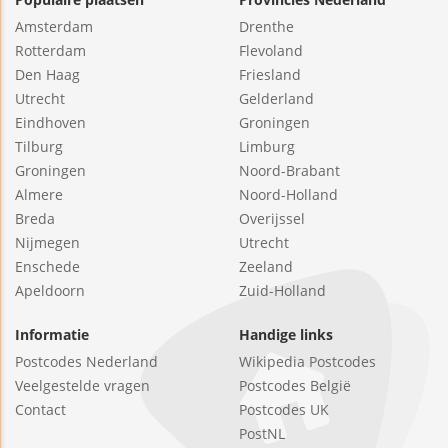
Amsterdam
Drenthe
Rotterdam
Flevoland
Den Haag
Friesland
Utrecht
Gelderland
Eindhoven
Groningen
Tilburg
Limburg
Groningen
Noord-Brabant
Almere
Noord-Holland
Breda
Overijssel
Nijmegen
Utrecht
Enschede
Zeeland
Apeldoorn
Zuid-Holland
Informatie
Handige links
Postcodes Nederland
Wikipedia Postcodes
Veelgestelde vragen
Postcodes België
Contact
Postcodes UK
PostNL