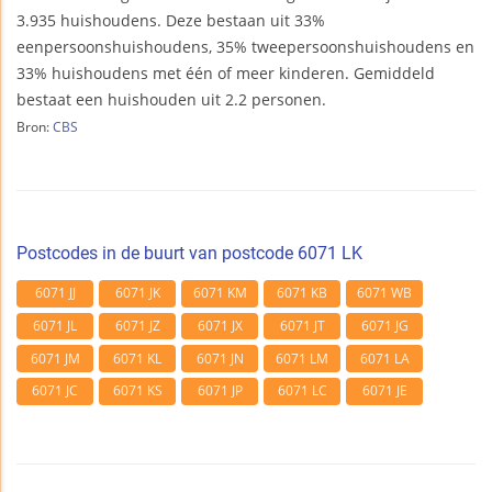
3.935 huishoudens. Deze bestaan uit 33%
eenpersoonshuishoudens, 35% tweepersoonshuishoudens en
33% huishoudens met één of meer kinderen. Gemiddeld
bestaat een huishouden uit 2.2 personen.
Bron:
CBS
Postcodes in de buurt van postcode 6071 LK
6071 JJ
6071 JK
6071 KM
6071 KB
6071 WB
6071 JL
6071 JZ
6071 JX
6071 JT
6071 JG
6071 JM
6071 KL
6071 JN
6071 LM
6071 LA
6071 JC
6071 KS
6071 JP
6071 LC
6071 JE