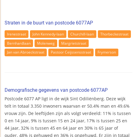
Straten in de buurt van postcode 6077AP
Irenestraat
John Kennedy-laan
Churchill-laan
Thorbeckestraat
Bernhardlaan
Molenweg
Margrietstraat
Jan van Abroeckstraat
Pastoor Ceijssensstraat
Frymerson
Demografische gegevens van postcode 6077AP
Postcode 6077 AP ligt in de wijk Sint Odiliënberg. Deze wijk
telt in totaal 3.350 inwoners waarvan er 50.4% man en 49.6%
vrouw zijn. De leeftijden zijn als volgt verdeeld: 11% is tussen
0 en 14 jaar, 9% is tussen 15 en 24 jaar, 17% is tussen 25 en
44 jaar, 32% is tussen 45 en 64 jaar en 30% is 65 jaar of
ouder. 48% is gehuwed en 36% is ongehuwd. Er zijn in totaal