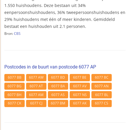
1.550 huishoudens. Deze bestaan uit 34%
eenpersoonshuishoudens, 36% tweepersoonshuishoudens en
29% huishoudens met één of meer kinderen. Gemiddeld
bestaat een huishouden uit 2.1 personen.
Bron:
CBS
Postcodes in de buurt van postcode 6077 AP
6077 BB
6077 AW
6077 BD
6077 BE
6077 BC
6077 BG
6077 AT
6077 BA
6077 AV
6077 AN
6077 BH
6077 AM
6077 AS
6077 NS
6077 BL
6077 CK
6077 CJ
6077 BM
6077 AK
6077 CS