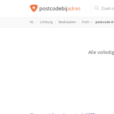
NL
Limburg
Beekdaelen
Puth
postcode 6
postcode
6155
Alle volled