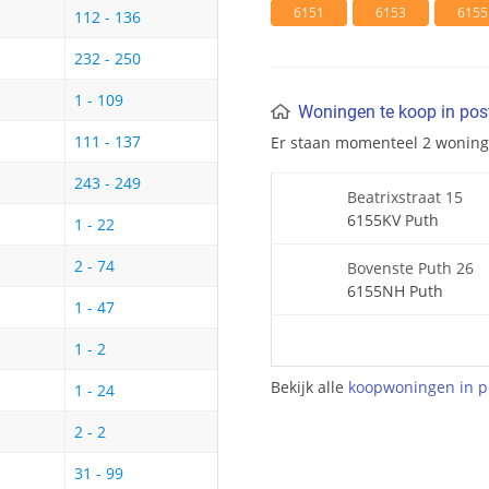
6151
6153
6155
112 - 136
232 - 250
1 - 109
Woningen te koop in po
111 - 137
Er staan momenteel 2 wonin
243 - 249
Beatrixstraat 15
6155KV Puth
1 - 22
2 - 74
Bovenste Puth 26
6155NH Puth
1 - 47
1 - 2
Bekijk alle
koopwoningen in p
1 - 24
2 - 2
31 - 99