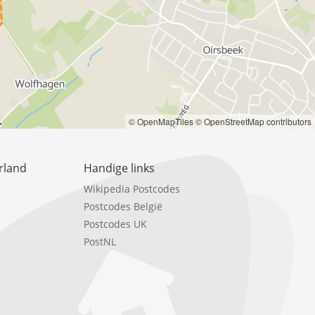
© OpenMapTiles
© OpenStreetMap contributors
rland
Handige links
Wikipedia Postcodes
Postcodes België
Postcodes UK
PostNL