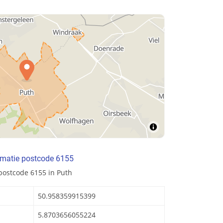
rmatie postcode 6155
postcode 6155 in Puth
50.958359915399
5.8703656055224