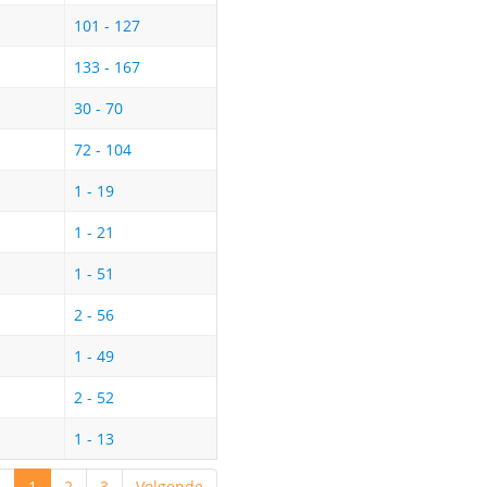
101 - 127
133 - 167
30 - 70
72 - 104
1 - 19
1 - 21
1 - 51
2 - 56
1 - 49
2 - 52
1 - 13
e
1
2
3
Volgende