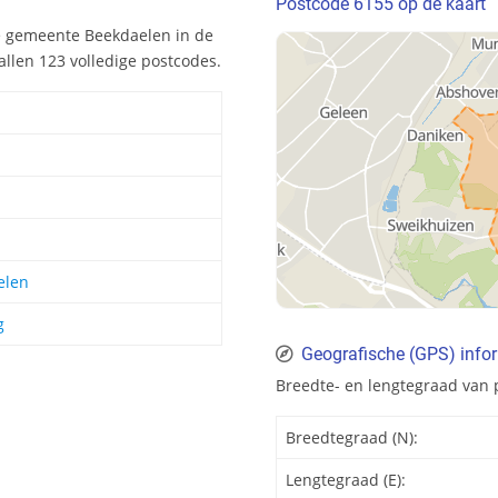
Postcode 6155 op de kaart
e gemeente Beekdaelen in de
llen 123 volledige postcodes.
elen
g
Geografische (GPS) info
Breedte- en lengtegraad van 
Breedtegraad (N):
Lengtegraad (E):