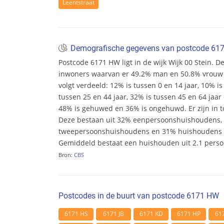
Leentstraat
Demografische gegevens van postcode 6
Postcode 6171 HW ligt in de wijk Wijk 00 Stein. Dez
inwoners waarvan er 49.2% man en 50.8% vrouw zij
volgt verdeeld: 12% is tussen 0 en 14 jaar, 10% is
tussen 25 en 44 jaar, 32% is tussen 45 en 64 jaar 
48% is gehuwed en 36% is ongehuwd. Er zijn in t
Deze bestaan uit 32% eenpersoonshuishoudens,
tweepersoonshuishoudens en 31% huishoudens m
Gemiddeld bestaat een huishouden uit 2.1 pers
Bron:
CBS
Postcodes in de buurt van postcode 6171 HW
6171 HS
6171 JB
6171 KD
6171 HP
61