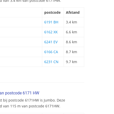
and van 3.4 km van postcode 6171HW.
postcode
Afstand
6191 BH
3.4 km
6162 XK
6.6 km
6241 EV
8.6 km
6166 CA
8.7 km
6231 CN
9.7 km
van postcode 6171 HW
kt bij postcode 6171HW is Jumbo. Deze
and van 115 m van postcode 6171HW.