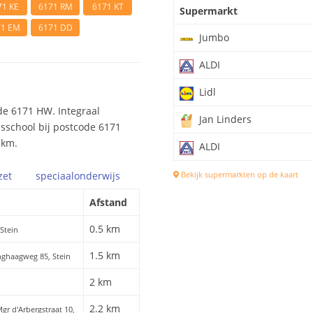
71 KE
6171 RM
6171 KT
Supermarkt
71 EM
6171 DD
Jumbo
ALDI
Lidl
de 6171 HW. Integraal
Jan Linders
isschool bij postcode 6171
 km.
ALDI
zet
speciaal
onderwijs
Bekijk supermarkten op de kaart
Afstand
0.5 km
 Stein
1.5 km
nghaagweg 85, Stein
2 km
2.2 km
Mgr d'Arbergstraat 10,