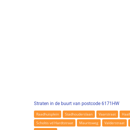
Straten in de buurt van postcode 6171HW
Raadhuisplein
Stadhouderslaan
Vaarstraat
Haal
Scholtis vd Hardtstraat
Mauritsweg
Valderstraat