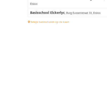
Elsloo
Basisschool Elckerlyc
, Burg Eussenstraat 33, Elsloo
Bekijk basisscholen op de kaart