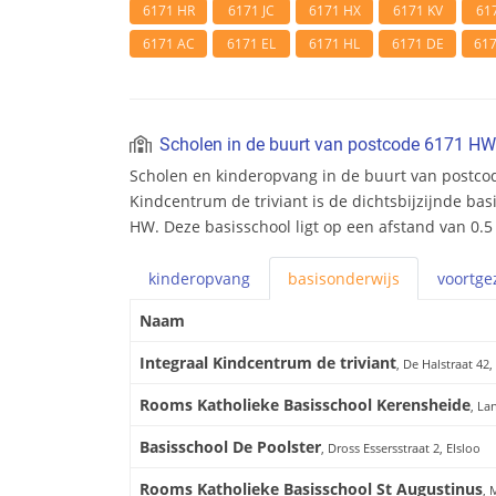
6171 HR
6171 JC
6171 HX
6171 KV
61
6171 AC
6171 EL
6171 HL
6171 DE
61
Scholen in de buurt van postcode 6171 HW
Scholen en kinderopvang in de buurt van postco
Kindcentrum de triviant is de dichtsbijzijnde bas
HW. Deze basisschool ligt op een afstand van 0.5
kinderopvang
basis
onderwijs
voortge
Naam
Integraal Kindcentrum de triviant
, De Halstraat 42,
Rooms Katholieke Basisschool Kerensheide
, La
Basisschool De Poolster
, Dross Essersstraat 2, Elsloo
Rooms Katholieke Basisschool St Augustinus
, 