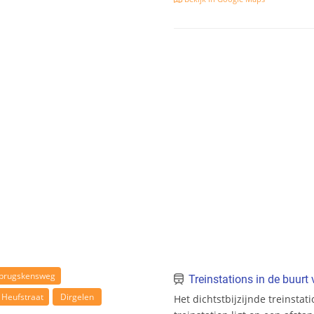
brugskensweg
Treinstations in de buur
Heufstraat
Dirgelen
Het dichtstbijzijnde treinstat