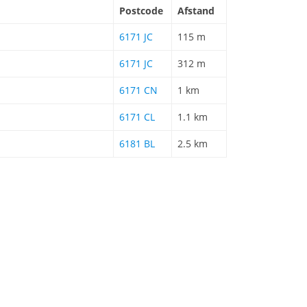
Postcode
Afstand
6171 JC
115 m
6171 JC
312 m
6171 CN
1 km
6171 CL
1.1 km
6181 BL
2.5 km