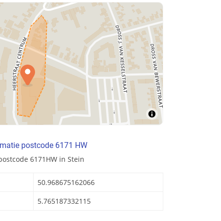
rmatie postcode 6171 HW
postcode 6171HW in Stein
50.968675162066
5.765187332115