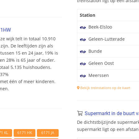
treinstation ligt op een afst
Station
Beek-Elsloo
171HW
e wijk telt in totaal 10.910
Geleen-Lutterade
n. De leeftijden zijn als
Bunde
 tussen 15 en 24 jaar, 19% is
en 28% is 65 jaar of ouder.
Geleen Oost
otaal 5.135 huishoudens.
 37%
Meerssen
et één of meer kinderen.
Bekijk treinstations op de kaart
onen.
Supermarkt in de buurt 
De dichtstbijzijnde supermar
supermarkt ligt op een afst
71 KL
6171 HK
6171 JA