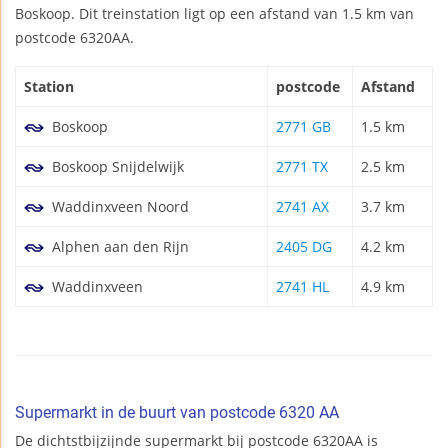
Boskoop. Dit treinstation ligt op een afstand van 1.5 km van
postcode 6320AA.
Station
postcode
Afstand
Boskoop
2771 GB
1.5 km
Boskoop Snijdelwijk
2771 TX
2.5 km
Waddinxveen Noord
2741 AX
3.7 km
Alphen aan den Rijn
2405 DG
4.2 km
Waddinxveen
2741 HL
4.9 km
Supermarkt in de buurt van postcode 6320 AA
De dichtstbijzijnde supermarkt bij postcode 6320AA is