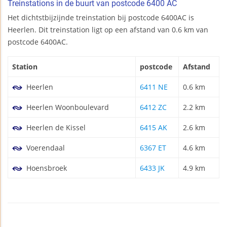
Treinstations in de buurt van postcode 6400 AC
Het dichtstbijzijnde treinstation bij postcode 6400AC is
Heerlen. Dit treinstation ligt op een afstand van 0.6 km van
postcode 6400AC.
Station
postcode
Afstand
Heerlen
6411 NE
0.6 km
Heerlen Woonboulevard
6412 ZC
2.2 km
Heerlen de Kissel
6415 AK
2.6 km
Voerendaal
6367 ET
4.6 km
Hoensbroek
6433 JK
4.9 km