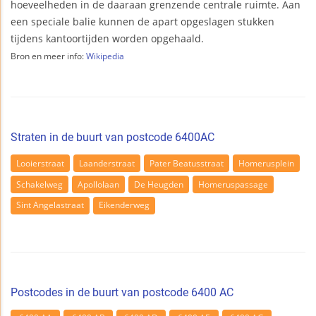
hoeveelheden in de daaraan grenzende centrale ruimte. Aan
een speciale balie kunnen de apart opgeslagen stukken
tijdens kantoortijden worden opgehaald.
Bron en meer info:
Wikipedia
Straten in de buurt van postcode 6400AC
Looierstraat
Laanderstraat
Pater Beatusstraat
Homerusplein
Schakelweg
Apollolaan
De Heugden
Homeruspassage
Sint Angelastraat
Eikenderweg
Postcodes in de buurt van postcode 6400 AC