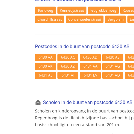
Randweg
Kennedystraat
Jeugrubbenweg
Roosev
Churchillstraat
Conventuelenstraat
Bergplein
Em
Postcodes in de buurt van postcode 6430 AB
6430 AA
6430 AC
6430 AD
6430 AE
64
6430 AK
6430 AZ
6431 AA
6431 AG
64
6431 AL
6431 AJ
6431 EV
6431 AD
64
Scholen in de buurt van postcode 6430 AB
Scholen en kinderopvang in de buurt van postco
Regenboog is de dichtsbijzijnde basisschool bij 
basisschool ligt op een afstand van 201 m.