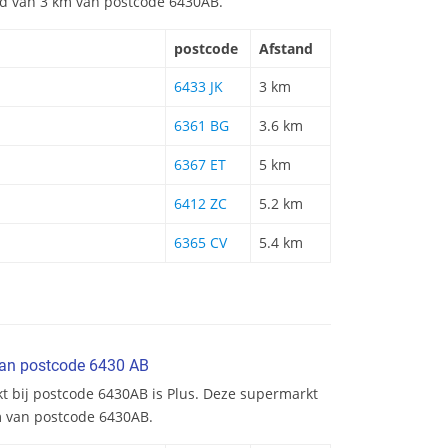
and van 3 km van postcode 6430AB.
postcode
Afstand
6433 JK
3 km
6361 BG
3.6 km
6367 ET
5 km
6412 ZC
5.2 km
6365 CV
5.4 km
van postcode 6430 AB
kt bij postcode 6430AB is Plus. Deze supermarkt
km van postcode 6430AB.