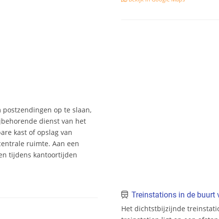
m postzendingen op te slaan,
jbehorende dienst van het
bare kast of opslag van
entrale ruimte. Aan een
n tijdens kantoortijden
Treinstations in de buur
Het dichtstbijzijnde treinstat