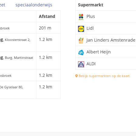
zet
speciaal
onderwijs
Supermarkt
Afstand
Plus
201 m
Lidl
sbroek
ng
1.2 km
Jan Linders Amstenrade
, Kloosterstraat 2,
Albert Heijn
ng
1.2 km
, Burg. Martinstraat
ALDI
1.2 km
nsbroek
Bekijk supermarkten op de kaart
1.2 km
 De Gyselaar 80,