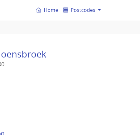
Home
Postcodes
 Hoensbroek
00
rt