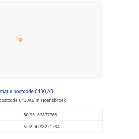
rmatie postcode 6430 AB
 postcode 6430AB in Hoensbroek
50.93166877763
5.9224788271784