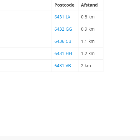
Postcode
Afstand
6431 LX
0.8 km
6432 GG
0.9 km
6436 CB
1.1 km
6431 HH
1.2 km
6431 VB
2 km