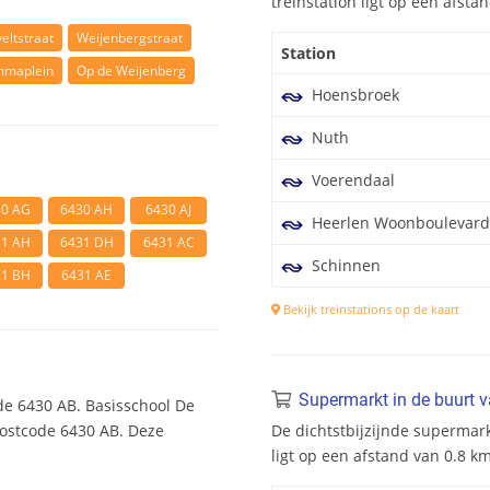
treinstation ligt op een afst
eltstraat
Weijenbergstraat
Station
maplein
Op de Weijenberg
Hoensbroek
Nuth
Voerendaal
30 AG
6430 AH
6430 AJ
Heerlen Woonboulevard
31 AH
6431 DH
6431 AC
Schinnen
31 BH
6431 AE
Bekijk treinstations op de kaart
Supermarkt in de buurt 
de 6430 AB. Basisschool De
postcode 6430 AB. Deze
De dichtstbijzijnde supermar
ligt op een afstand van 0.8 