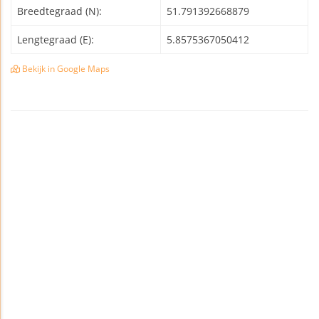
Breedtegraad (N):
51.791392668879
Lengtegraad (E):
5.8575367050412
Bekijk in Google Maps