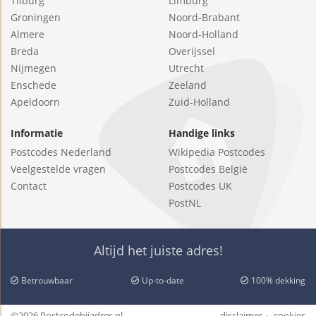
Tilburg
Limburg
Groningen
Noord-Brabant
Almere
Noord-Holland
Breda
Overijssel
Nijmegen
Utrecht
Enschede
Zeeland
Apeldoorn
Zuid-Holland
Informatie
Handige links
Postcodes Nederland
Wikipedia Postcodes
Veelgestelde vragen
Postcodes België
Contact
Postcodes UK
PostNL
Altijd het juiste adres!
Betrouwbaar
Up-to-date
100% dekking
©2026 Postcodebijadres.nl
disclaimer
cookies