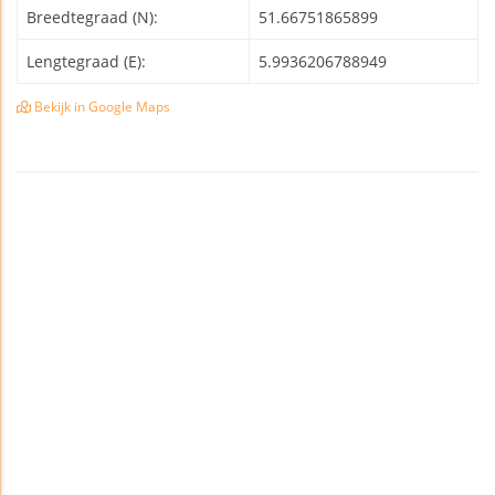
Breedtegraad (N):
51.66751865899
Lengtegraad (E):
5.9936206788949
Bekijk in Google Maps