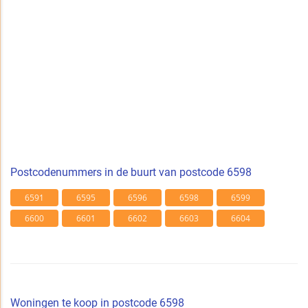
Postcodenummers in de buurt van postcode 6598
6591
6595
6596
6598
6599
6600
6601
6602
6603
6604
Woningen te koop in postcode 6598