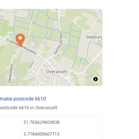
rmatie postcode 6610
postcode 6610 in Overasselt
51.765629603838
5.7784909607713