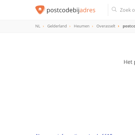
NL
Gelderland
Heumen
Overasselt
postc
postcode
6610
Het 