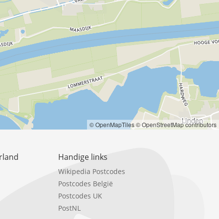
© OpenMapTiles
© OpenStreetMap contributors
rland
Handige links
Wikipedia Postcodes
Postcodes België
Postcodes UK
PostNL