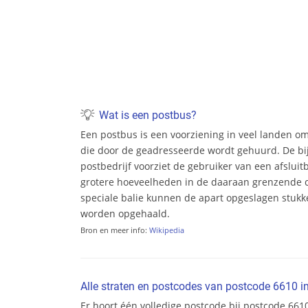
Wat is een postbus?
Een postbus is een voorziening in veel landen o
die door de geadresseerde wordt gehuurd. De bi
postbedrijf voorziet de gebruiker van een afsluit
grotere hoeveelheden in de daaraan grenzende c
speciale balie kunnen de apart opgeslagen stukke
worden opgehaald.
Bron en meer info:
Wikipedia
Alle straten en postcodes van postcode 6610 i
Er hoort één volledige postcode bij postcode 6610