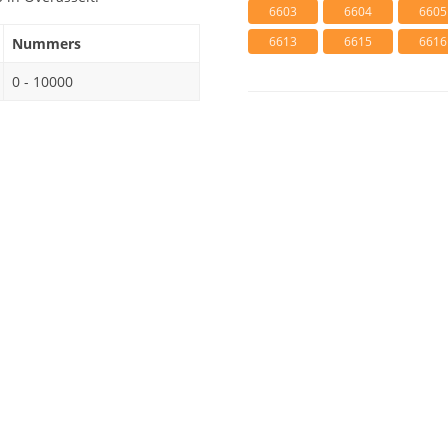
6603
6604
6605
6613
6615
6616
Nummers
0 - 10000