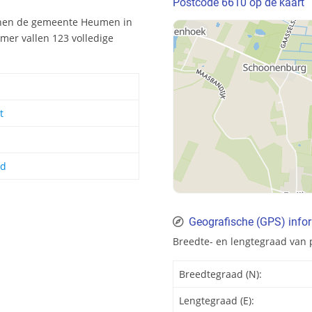
Postcode 6610 op de kaart
nnen de gemeente Heumen in
mer vallen 123 volledige
t
nd
Geografische (GPS) info
Breedte- en lengtegraad van 
Breedtegraad (N):
Lengtegraad (E):