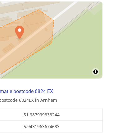
rmatie postcode 6824 EX
 postcode 6824EX in Arnhem
51.987999333244
5.9431963674683