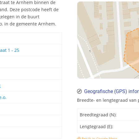
straat te Arnhem binnen de
and. Deze postcode heeft de
gelegen in de buurt
e.o. in de gemeente Arnhem.
aat 1 - 25
g
Geografische (GPS) info
.o.
Breedte- en lengtegraad van
Breedtegraad (N):
Lengtegraad (E):
Bekijk in Google Maps