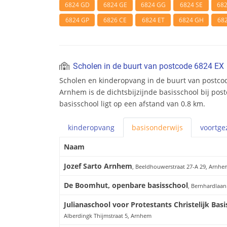
6824 GD
6824 GE
6824 GG
6824 SE
68
6824 GP
6826 CE
6824 ET
6824 GH
68
Scholen in de buurt van postcode 6824 EX
Scholen en kinderopvang in de buurt van postcod
Arnhem is de dichtsbijzijnde basisschool bij pos
basisschool ligt op een afstand van 0.8 km.
kinderopvang
basis
onderwijs
voortge
Naam
Jozef Sarto Arnhem
, Beeldhouwerstraat 27-A 29, Arnhe
De Boomhut, openbare basisschool
, Bernhardlaa
Julianaschool voor Protestants Christelijk Bas
Alberdingk Thijmstraat 5, Arnhem