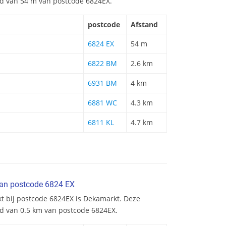
and van 54 m van postcode 6824EX.
postcode
Afstand
6824 EX
54 m
6822 BM
2.6 km
6931 BM
4 km
6881 WC
4.3 km
6811 KL
4.7 km
van postcode 6824 EX
kt bij postcode 6824EX is Dekamarkt. Deze
nd van 0.5 km van postcode 6824EX.