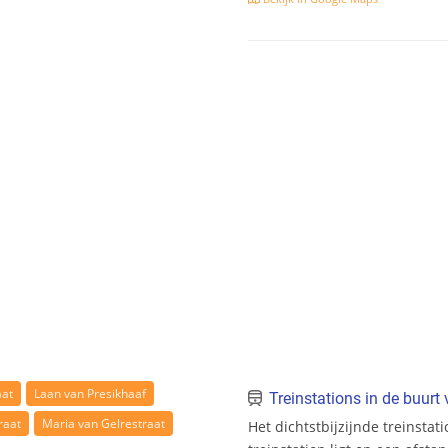
aat
Laan van Presikhaaf
Treinstations in de buur
raat
Maria van Gelrestraat
Het dichtstbijzijnde treinstat