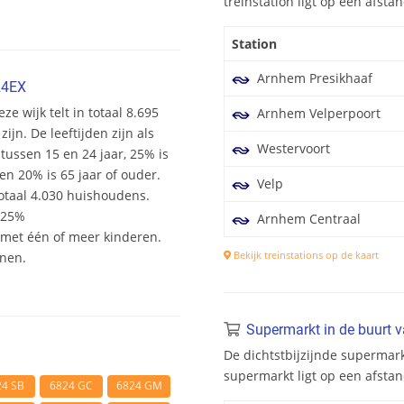
treinstation ligt op een afst
Station
Arnhem Presikhaaf
24EX
ze wijk telt in totaal 8.695
Arnhem Velperpoort
n. De leeftijden zijn als
Westervoort
 tussen 15 en 24 jaar, 25% is
en 20% is 65 jaar of ouder.
Velp
otaal 4.030 huishoudens.
 25%
Arnhem Centraal
et één of meer kinderen.
Bekijk treinstations op de kaart
onen.
Supermarkt in de buurt 
De dichtstbijzijnde supermar
supermarkt ligt op een afsta
24 SB
6824 GC
6824 GM