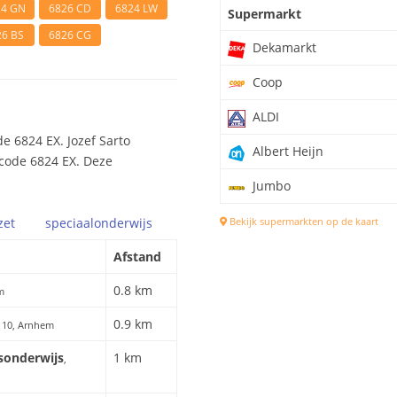
24 GN
6826 CD
6824 LW
Supermarkt
26 BS
6826 CG
Dekamarkt
Coop
ALDI
e 6824 EX. Jozef Sarto
Albert Heijn
tcode 6824 EX. Deze
Jumbo
zet
speciaal
onderwijs
Bekijk supermarkten op de kaart
Afstand
0.8 km
m
0.9 km
n 10, Arnhem
isonderwijs
1 km
,