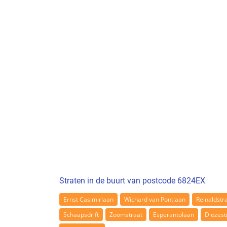
Straten in de buurt van postcode 6824EX
Ernst Casimirlaan
Wichard van Pontlaan
Reinaldstr
Schaapsdrift
Zoomstraat
Esperantolaan
Diezest