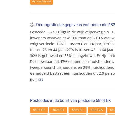
Arnoudstraat
Demografische gegevens van postcode 68
Postcode 6824 EX ligt in de wijk Velperweg e.o.. De
inwoners waarvan er 49.1% man en 50.9% vrouw zij
volgt verdeeld: 16% is tussen 0 en 14 jaar, 12% is
tussen 25 en 44 jaar, 27% is tussen 45 en 64 jaar 
30% is gehuwed en 55% is ongehuwd. Er zijn in t
Deze bestaan uit 47% eenpersoonshuishoudens,
tweepersoonshuishoudens en 29% huishoudens m
Gemiddeld bestaat een huishouden uit 2.0 pers
Bron:
CBS
Postcodes in de buurt van postcode 6824 EX
6824 GR
6824 GT
6824 SC
6824 GS
68