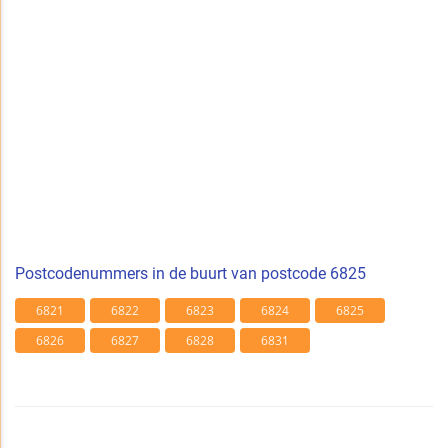
Postcodenummers in de buurt van postcode 6825
6821
6822
6823
6824
6825
6826
6827
6828
6831