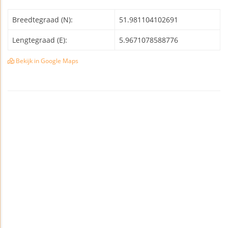
Breedtegraad (N):
51.981104102691
Lengtegraad (E):
5.9671078588776
Bekijk in Google Maps