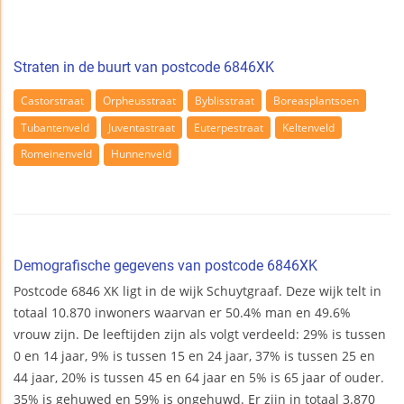
Straten in de buurt van postcode 6846XK
Castorstraat
Orpheusstraat
Byblisstraat
Boreasplantsoen
Tubantenveld
Juventastraat
Euterpestraat
Keltenveld
Romeinenveld
Hunnenveld
Demografische gegevens van postcode 6846XK
Postcode 6846 XK ligt in de wijk Schuytgraaf. Deze wijk telt in
totaal 10.870 inwoners waarvan er 50.4% man en 49.6%
vrouw zijn. De leeftijden zijn als volgt verdeeld: 29% is tussen
0 en 14 jaar, 9% is tussen 15 en 24 jaar, 37% is tussen 25 en
44 jaar, 20% is tussen 45 en 64 jaar en 5% is 65 jaar of ouder.
35% is gehuwed en 59% is ongehuwd. Er zijn in totaal 3.870