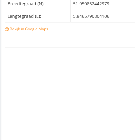
Breedtegraad (N):
51.950862442979
Lengtegraad (E):
5.8465790804106
Bekijk in Google Maps