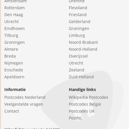
Amsterdam
Drenthe
Rotterdam
Flevoland
Den Haag
Friesland
Utrecht
Gelderland
Eindhoven
Groningen
Tilburg
Limburg
Groningen
Noord-Brabant
Almere
Noord-Holland
Breda
Overijssel
Nijmegen
Utrecht
Enschede
Zeeland
Apeldoorn
Zuid-Holland
Informatie
Handige links
Postcodes Nederland
Wikipedia Postcodes
Veelgestelde vragen
Postcodes België
Contact
Postcodes UK
PostNL