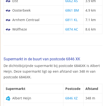
Elst
6662 AS
3.9 km
Oosterbeek
6861 BM
4.9 km
Arnhem Centraal
6811 KL
7.1 km
Wolfheze
6874 AC
8.6 km
Supermarkt in de buurt van postcode 6846 XK
De dichtstbijzijnde supermarkt bij postcode 6846XK is Albert
Heijn. Deze supermarkt ligt op een afstand van 348 m van
postcode 6846XK.
Supermarkt
Postcode
Afstand
Albert Heijn
6846 XZ
348 m