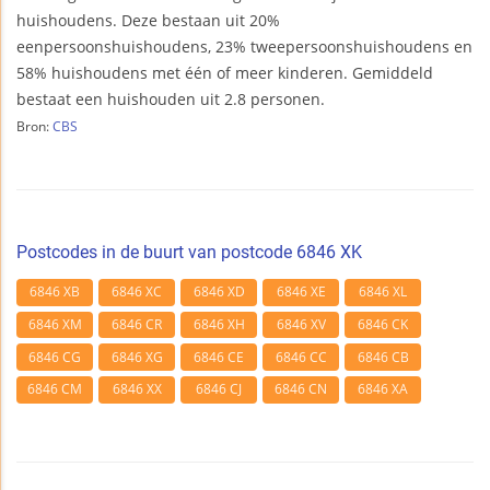
huishoudens. Deze bestaan uit 20%
eenpersoonshuishoudens, 23% tweepersoonshuishoudens en
58% huishoudens met één of meer kinderen. Gemiddeld
bestaat een huishouden uit 2.8 personen.
Bron:
CBS
Postcodes in de buurt van postcode 6846 XK
6846 XB
6846 XC
6846 XD
6846 XE
6846 XL
6846 XM
6846 CR
6846 XH
6846 XV
6846 CK
6846 CG
6846 XG
6846 CE
6846 CC
6846 CB
6846 CM
6846 XX
6846 CJ
6846 CN
6846 XA