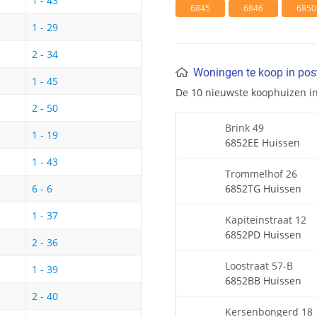
1 - 43
6845
6846
6850
1 - 29
2 - 34
Woningen te koop in po
1 - 45
De 10 nieuwste koophuizen i
2 - 50
Brink 49
1 - 19
6852EE Huissen
1 - 43
Trommelhof 26
6852TG Huissen
6 - 6
1 - 37
Kapiteinstraat 12
6852PD Huissen
2 - 36
Loostraat 57-B
1 - 39
6852BB Huissen
2 - 40
Kersenbongerd 18