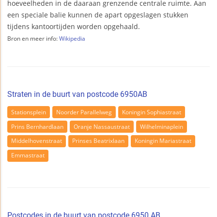
hoeveelheden in de daaraan grenzende centrale ruimte. Aan
een speciale balie kunnen de apart opgeslagen stukken
tijdens kantoortijden worden opgehaald.
Bron en meer info:
Wikipedia
Straten in de buurt van postcode 6950AB
Stationsplein
Noorder Parallelweg
Koningin Sophiastraat
Prins Bernhardlaan
Oranje Nassaustraat
Wilhelminaplein
Middelhovenstraat
Prinses Beatrixlaan
Koningin Mariastraat
Emmastraat
Postcodes in de buurt van postcode 6950 AB