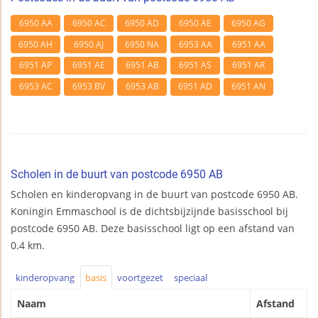
6950 AA
6950 AC
6950 AD
6950 AE
6950 AG
6950 AH
6950 AJ
6950 NA
6953 AA
6951 AA
6951 AP
6951 AE
6951 AB
6951 AS
6951 AR
6953 AC
6953 BV
6953 AB
6951 AD
6951 AN
Scholen in de buurt van postcode 6950 AB
Scholen en kinderopvang in de buurt van postcode 6950 AB.
Koningin Emmaschool is de dichtsbijzijnde basisschool bij
postcode 6950 AB. Deze basisschool ligt op een afstand van
0.4 km.
kinderopvang
basis
voortgezet
speciaal
Naam
Afstand