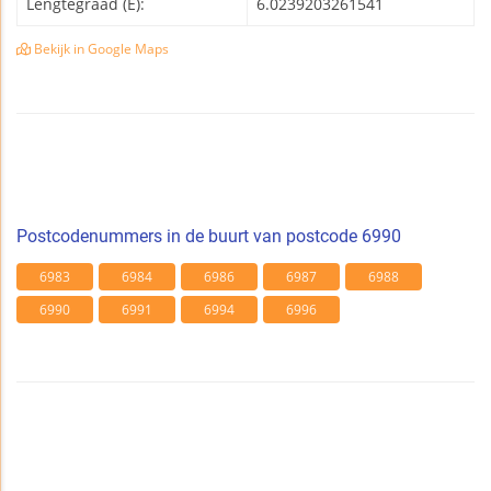
Lengtegraad (E):
6.0239203261541
Bekijk in Google Maps
Postcodenummers in de buurt van postcode 6990
6983
6984
6986
6987
6988
6990
6991
6994
6996