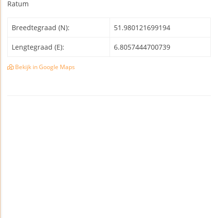
Ratum
Breedtegraad (N):
51.980121699194
Lengtegraad (E):
6.8057444700739
Bekijk in Google Maps