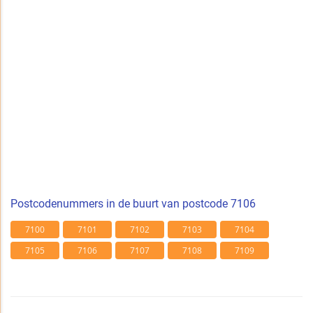
Postcodenummers in de buurt van postcode 7106
7100
7101
7102
7103
7104
7105
7106
7107
7108
7109