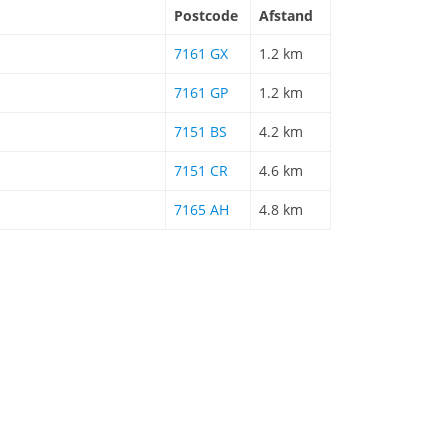
Postcode
Afstand
7161 GX
1.2 km
7161 GP
1.2 km
7151 BS
4.2 km
7151 CR
4.6 km
7165 AH
4.8 km