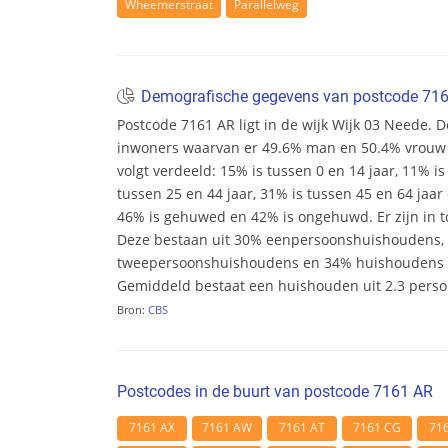
Wheemerstraat
Parallelweg
Demografische gegevens van postcode 71
Postcode 7161 AR ligt in de wijk Wijk 03 Neede. De
inwoners waarvan er 49.6% man en 50.4% vrouw zij
volgt verdeeld: 15% is tussen 0 en 14 jaar, 11% is
tussen 25 en 44 jaar, 31% is tussen 45 en 64 jaar 
46% is gehuwed en 42% is ongehuwd. Er zijn in t
Deze bestaan uit 30% eenpersoonshuishoudens,
tweepersoonshuishoudens en 34% huishoudens m
Gemiddeld bestaat een huishouden uit 2.3 pers
Bron:
CBS
Postcodes in de buurt van postcode 7161 AR
7161 AX
7161 AW
7161 AT
7161 CG
71