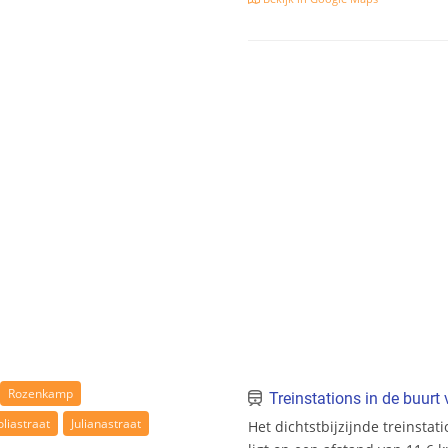
Rozenkamp
Treinstations in de buur
liastraat
Julianastraat
Het dichtstbijzijnde treinstat