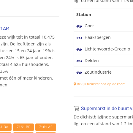
ligt op een afstand van 11.6
Station
Goor
61AR
ze wijk telt in totaal 10.475
Haaksbergen
n. De leeftijden zijn als
Lichtenvoorde-Groenlo
 tussen 15 en 24 jaar, 19% is
en 24% is 65 jaar of ouder.
Delden
otaal 4.525 huishoudens.
 35%
Zoutindustrie
et één of meer kinderen.
Bekijk treinstations op de kaart
onen.
Supermarkt in de buurt 
De dichtstbijzijnde supermar
ligt op een afstand van 1.2 
61 BA
7161 BP
7161 AS