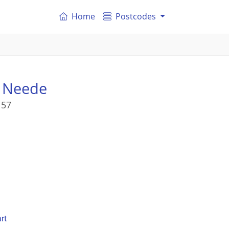
Home
Postcodes
 Neede
 57
rt