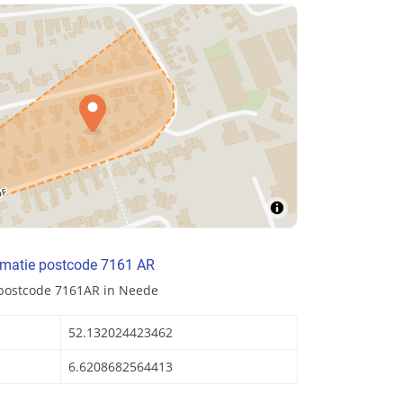
rmatie postcode 7161 AR
 postcode 7161AR in Neede
52.132024423462
6.6208682564413