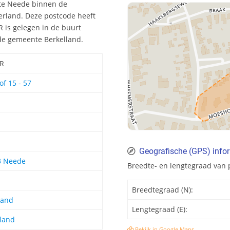
 te Neede binnen de
erland. Deze postcode heeft
 is gelegen in de buurt
 de gemeente Berkelland.
AR
f 15 - 57
Geografische (GPS) info
3 Neede
Breedte- en lengtegraad van
Breedtegraad (N):
land
Lengtegraad (E):
land
Bekijk in Google Maps