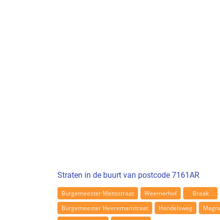
Straten in de buurt van postcode 7161AR
Burgemeester Mensstraat
Weemerhof
Braak
Burgemeester Heeremanstraat
Handelsweg
Magno