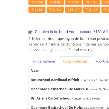
7161 BB
7161 BC
7161 BJ
7161 AV
71
7161 BS
7161 BW
7161 AP
7161 CR
71
Scholen in de buurt van postcode 7161 AR
Scholen en kinderopvang in de buurt van postco
Kardinaal Alfrink is de dichtsbijzijnde basisscho
basisschool ligt op een afstand van 0.6 km.
kinderopvang
basis
onderwijs
voortge
Naam
Basisschool Kardinaal Alfrink
, Koordsteeg 11, Neede
Openbare Basisschool De Marke
, Bosstraat 10, Nee
Dr. Ariëns Daltonschool
, Rutgerinkdijk 3, Neede
Openbare Basisschool De Hofmaat
, Kievitstraat 1