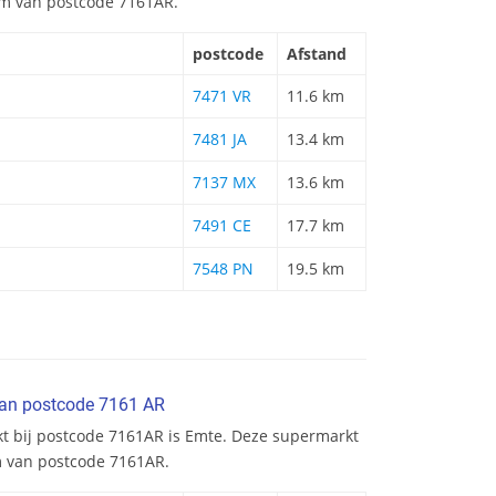
 km van postcode 7161AR.
postcode
Afstand
7471 VR
11.6 km
7481 JA
13.4 km
7137 MX
13.6 km
7491 CE
17.7 km
7548 PN
19.5 km
van postcode 7161 AR
kt bij postcode 7161AR is Emte. Deze supermarkt
km van postcode 7161AR.