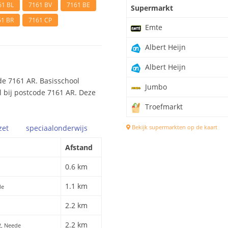
61 BL
7161 BV
7161 BE
Supermarkt
61 BR
7161 CP
Emte
Albert Heijn
Albert Heijn
de 7161 AR. Basisschool
Jumbo
ol bij postcode 7161 AR. Deze
Troefmarkt
zet
speciaal
onderwijs
Bekijk supermarkten op de kaart
Afstand
0.6 km
1.1 km
de
2.2 km
2.2 km
12, Neede