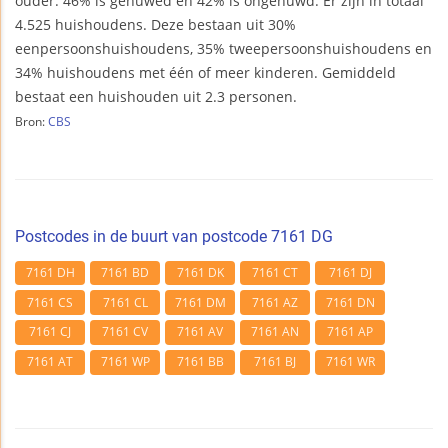
ouder. 46% is gehuwed en 42% is ongehuwd. Er zijn in totaal
4.525 huishoudens. Deze bestaan uit 30%
eenpersoonshuishoudens, 35% tweepersoonshuishoudens en
34% huishoudens met één of meer kinderen. Gemiddeld
bestaat een huishouden uit 2.3 personen.
Bron:
CBS
Postcodes in de buurt van postcode 7161 DG
7161 DH
7161 BD
7161 DK
7161 CT
7161 DJ
7161 CS
7161 CL
7161 DM
7161 AZ
7161 DN
7161 CJ
7161 CV
7161 AV
7161 AN
7161 AP
7161 AT
7161 WP
7161 BB
7161 BJ
7161 WR