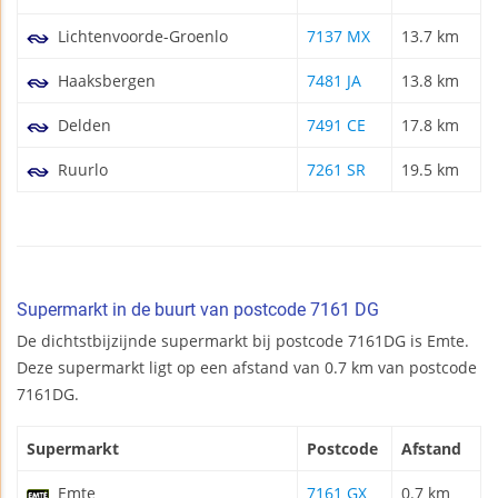
Lichtenvoorde-Groenlo
7137 MX
13.7 km
Haaksbergen
7481 JA
13.8 km
Delden
7491 CE
17.8 km
Ruurlo
7261 SR
19.5 km
Supermarkt in de buurt van postcode 7161 DG
De dichtstbijzijnde supermarkt bij postcode 7161DG is Emte.
Deze supermarkt ligt op een afstand van 0.7 km van postcode
7161DG.
Supermarkt
Postcode
Afstand
Emte
7161 GX
0.7 km