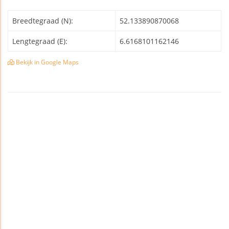
Breedtegraad (N):
52.133890870068
Lengtegraad (E):
6.6168101162146
Bekijk in Google Maps