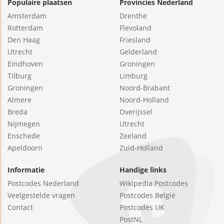
Populaire plaatsen
Provincies Nederland
Amsterdam
Drenthe
Rotterdam
Flevoland
Den Haag
Friesland
Utrecht
Gelderland
Eindhoven
Groningen
Tilburg
Limburg
Groningen
Noord-Brabant
Almere
Noord-Holland
Breda
Overijssel
Nijmegen
Utrecht
Enschede
Zeeland
Apeldoorn
Zuid-Holland
Informatie
Handige links
Postcodes Nederland
Wikipedia Postcodes
Veelgestelde vragen
Postcodes België
Contact
Postcodes UK
PostNL