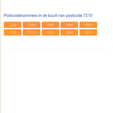
Postcodenummers in de buurt van postcode 7210
7203
7204
7205
7206
7207
7210
7211
7213
7214
7215