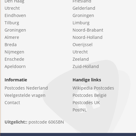
Den Haag
Friesland
Utrecht
Gelderland
Eindhoven
Groningen
Tilburg
Limburg
Groningen
Noord-Brabant
Almere
Noord-Holland
Breda
Overijssel
Nijmegen
Utrecht
Enschede
Zeeland
Apeldoorn
Zuid-Holland
Informatie
Handige links
Postcodes Nederland
Wikipedia Postcodes
Veelgestelde vragen
Postcodes België
Contact
Postcodes UK
PostNL
Uitgelicht::
postcode 6065BN