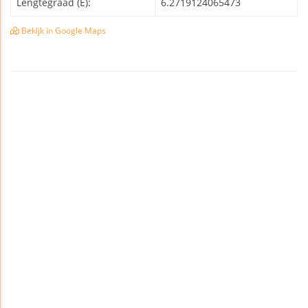
Lengtegraad (E):
6.2719124065473
Bekijk in Google Maps