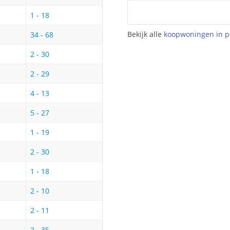
1 - 18
Bekijk alle
koopwoningen in p
34 - 68
2 - 30
2 - 29
4 - 13
5 - 27
1 - 19
2 - 30
1 - 18
2 - 10
2 - 11
2 - 35