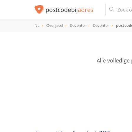
NL
Overijssel
Deventer
Deventer
postcod
postcode
7418
Alle volledig