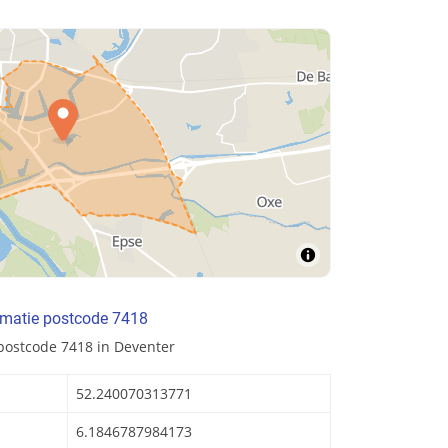
rmatie postcode 7418
postcode 7418 in Deventer
52.240070313771
6.1846787984173