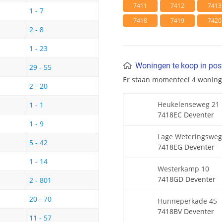
7411
7412
7413
1 - 7
7418
7419
7420
2 - 8
1 - 23
Woningen te koop in po
29 - 55
Er staan momenteel 4 wonin
2 - 20
Heukelenseweg 21
1 - 1
7418EC Deventer
1 - 9
Lage Weteringsweg
5 - 42
7418EG Deventer
1 - 14
Westerkamp 10
7418GD Deventer
2 - 801
20 - 70
Hunneperkade 45
7418BV Deventer
11 - 57