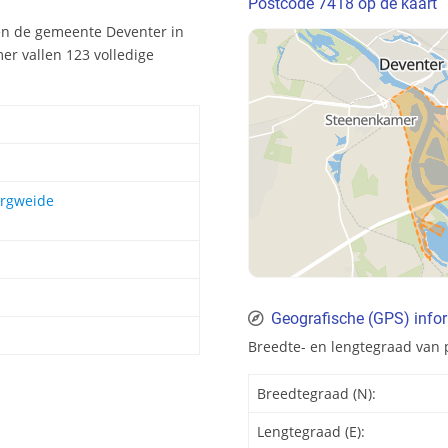
Postcode 7418 op de kaart
en de gemeente Deventer in
er vallen 123 volledige
ergweide
Geografische (GPS) info
Breedte- en lengtegraad van 
Breedtegraad (N):
Lengtegraad (E):