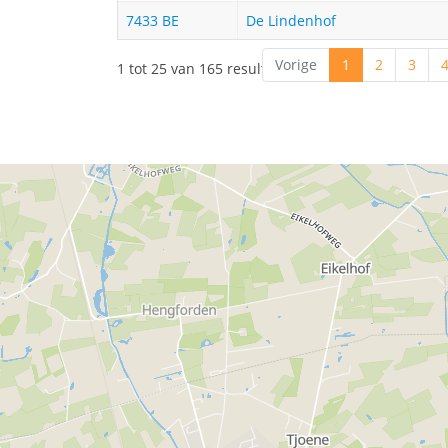
7433 BE
De Lindenhof
Vorige
1
2
3
1 tot 25 van 165 resultaten