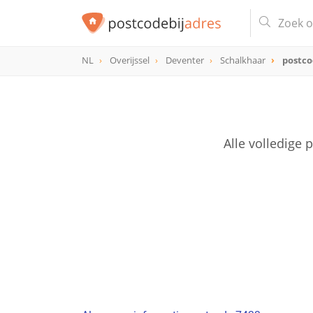
NL
Overijssel
Deventer
Schalkhaar
postco
postcode
7433
Alle volledige