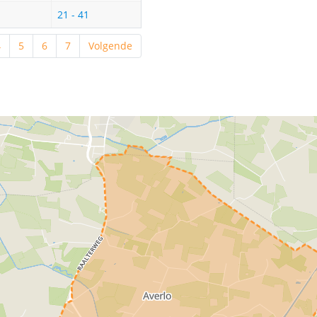
21 - 41
4
5
6
7
Volgende