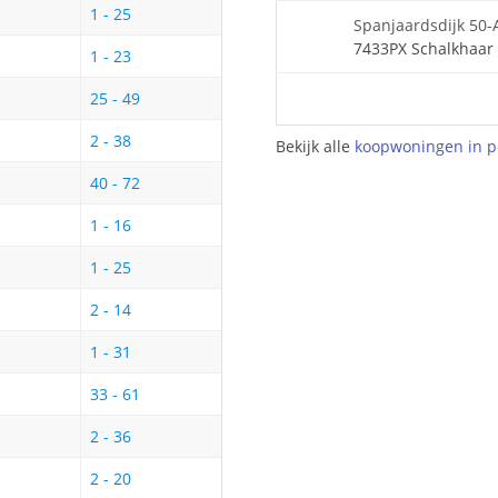
1 - 25
Spanjaardsdijk 50-
7433PX Schalkhaar
1 - 23
25 - 49
2 - 38
Bekijk alle
koopwoningen in p
40 - 72
1 - 16
1 - 25
2 - 14
1 - 31
33 - 61
2 - 36
2 - 20