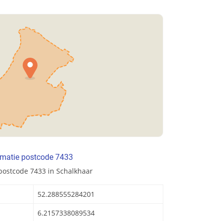
rmatie postcode 7433
postcode 7433 in Schalkhaar
52.288555284201
6.2157338089534