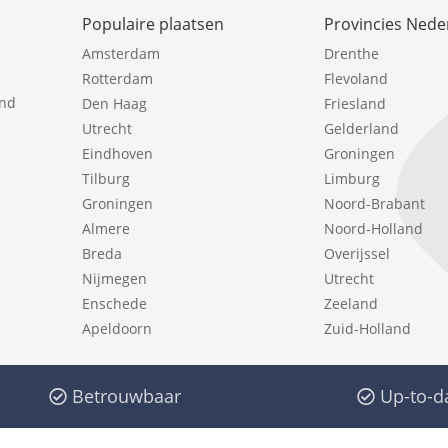
Populaire plaatsen
Provincies Nede
Amsterdam
Drenthe
Rotterdam
Flevoland
ind
Den Haag
Friesland
Utrecht
Gelderland
Eindhoven
Groningen
Tilburg
Limburg
Groningen
Noord-Brabant
Almere
Noord-Holland
Breda
Overijssel
Nijmegen
Utrecht
Enschede
Zeeland
Apeldoorn
Zuid-Holland
Betrouwbaar
Up-to-d