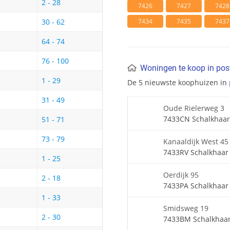
2 - 28
7426
7427
7428
7434
7435
7437
30 - 62
64 - 74
76 - 100
Woningen te koop in po
1 - 29
De 5 nieuwste koophuizen in
31 - 49
Oude Rielerweg 3
7433CN Schalkhaar
51 - 71
73 - 79
Kanaaldijk West 45
7433RV Schalkhaar
1 - 25
Oerdijk 95
2 - 18
7433PA Schalkhaar
1 - 33
Smidsweg 19
2 - 30
7433BM Schalkhaa