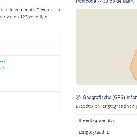
Postcode 7433 op de kaart
nnen de gemeente Deventer in
er vallen 123 volledige
een
aar
Geografische (GPS) info
Breedte- en lengtegraad van 
Breedtegraad (N):
Lengtegraad (E):