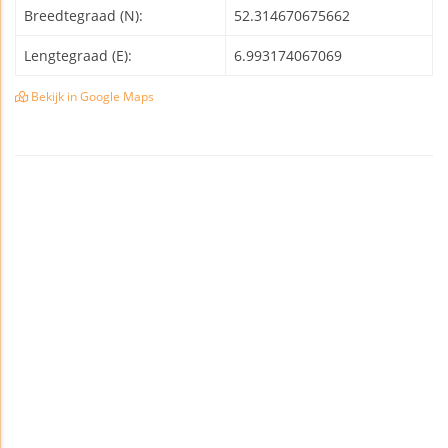
Breedtegraad (N):
52.314670675662
Lengtegraad (E):
6.993174067069
Bekijk in Google Maps