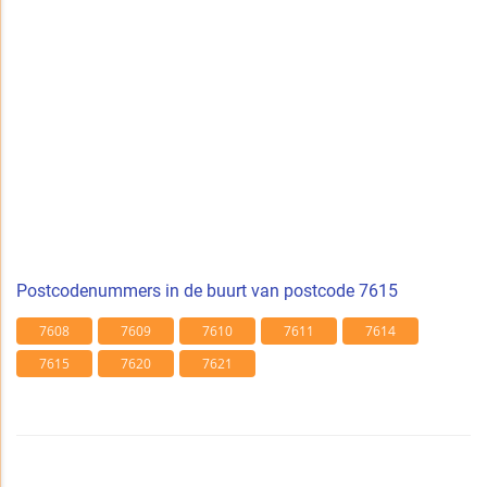
Postcodenummers in de buurt van postcode 7615
7608
7609
7610
7611
7614
7615
7620
7621