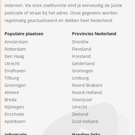
iedereen. Via onze zoekfunctie vind je eenvoudig de juiste
postcode of straat bij het adres. Onze gegevens worden
regelmatig geactualiseerd en dekken heel Nederland.
Populaire plaatsen
Provincies Nederland
Amsterdam
Drenthe
Rotterdam
Flevoland
Den Haag
Friesland
Utrecht
Gelderland
Eindhoven
Groningen
Tilburg
Limburg
Groningen
Noord-Brabant
Almere
Noord-Holland
Breda
Overijssel
Nijmegen
Utrecht
Enschede
Zeeland
Apeldoorn
Zuid-Holland
Informatie
Handige links