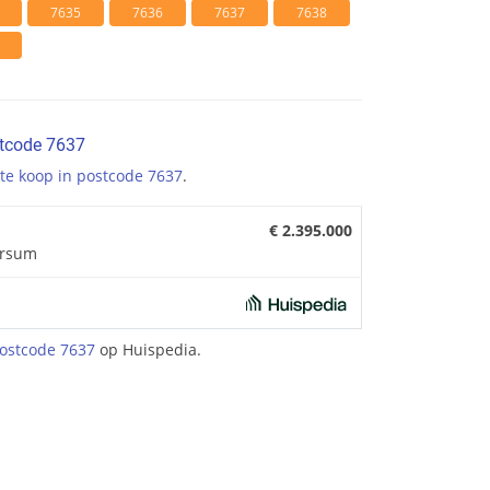
7635
7636
7637
7638
stcode 7637
te koop in postcode 7637
.
€ 2.395.000
arsum
ostcode 7637
op Huispedia.