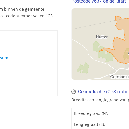
Postcode 7637 op de kaart
um binnen de gemeente
t postcodenummer vallen 123
rsum
Geografische (GPS) info
Breedte- en lengtegraad van
Breedtegraad (N):
Lengtegraad (E):