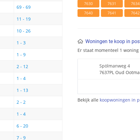
7630
7631
7634
69 - 69
7640
7641
7642
11 - 19
10 - 26
Woningen te koop in po
1 - 3
Er staat momenteel 1 woning
1 - 9
Spölmanweg 4
2 - 12
7637PL Oud Ootm
1 - 4
1 - 13
Bekijk alle
koopwoningen in p
2 - 2
1 - 4
6 - 20
7 - 9