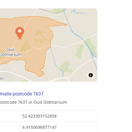
rmatie postcode 7637
 postcode 7637 in Oud Ootmarsum
52.423303152858
6.9150696877147