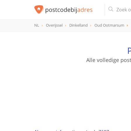
NL
Overijssel
Dinkelland
Oud Ootmarsum
postcode
7637
Alle volledige p