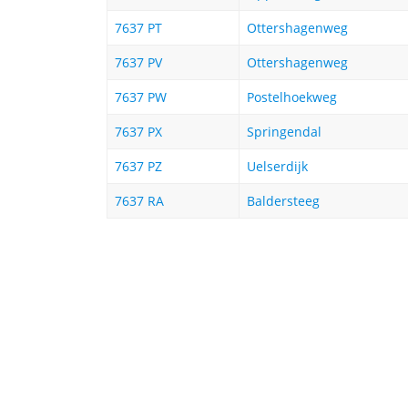
7637 PT
Ottershagenweg
7637 PV
Ottershagenweg
7637 PW
Postelhoekweg
7637 PX
Springendal
7637 PZ
Uelserdijk
7637 RA
Baldersteeg