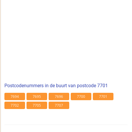
Postcodenummers in de buurt van postcode 7701
7694
7695
7696
7700
7701
7702
7705
7707