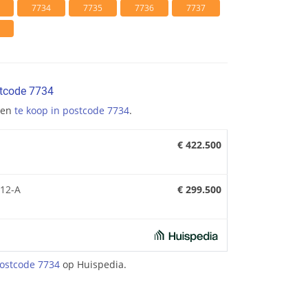
7734
7735
7736
7737
stcode 7734
gen
te koop in postcode 7734
.
€ 422.500
12-A
€ 299.500
ostcode 7734
op Huispedia.