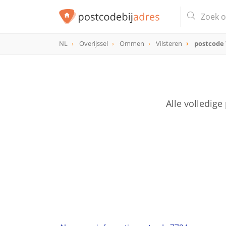
NL
Overijssel
Ommen
Vilsteren
postcode 
postcode
7734
Alle volledig