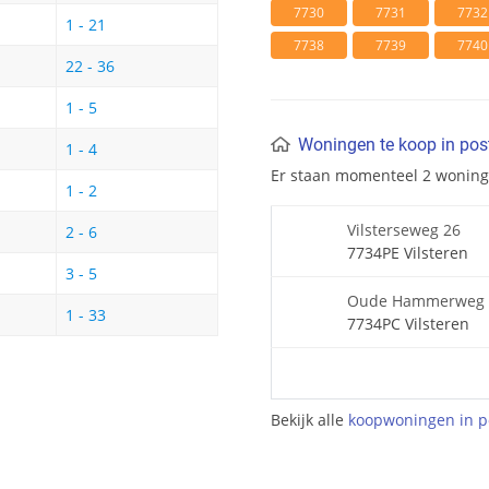
7730
7731
7732
1 - 21
7738
7739
7740
22 - 36
1 - 5
Woningen te koop in po
1 - 4
Er staan momenteel 2 wonin
1 - 2
Vilsterseweg 26
2 - 6
7734PE Vilsteren
3 - 5
Oude Hammerweg 
1 - 33
7734PC Vilsteren
Bekijk alle
koopwoningen in p