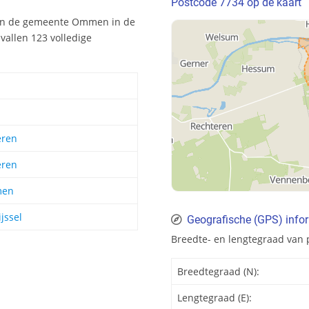
Postcode 7734 op de kaart
nen de gemeente Ommen in de
vallen 123 volledige
eren
eren
en
jssel
Geografische (GPS) info
Breedte- en lengtegraad van 
Breedtegraad (N):
Lengtegraad (E):