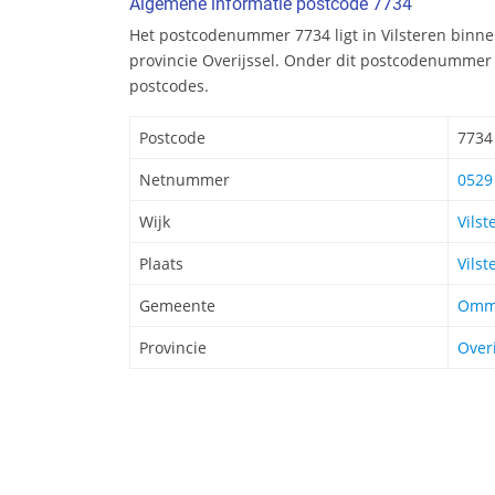
Algemene informatie postcode 7734
Het postcodenummer 7734 ligt in Vilsteren bin
provincie Overijssel. Onder dit postcodenummer 
postcodes.
Postcode
7734
Netnummer
0529
Wijk
Vilst
Plaats
Vilst
Gemeente
Omm
Provincie
Overi