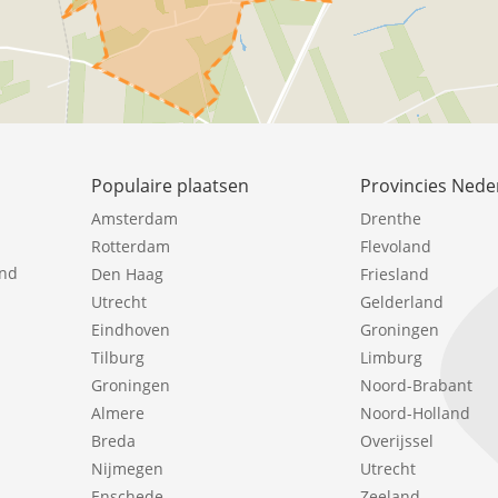
Populaire plaatsen
Provincies Nede
Amsterdam
Drenthe
Rotterdam
Flevoland
ind
Den Haag
Friesland
Utrecht
Gelderland
Eindhoven
Groningen
Tilburg
Limburg
Groningen
Noord-Brabant
Almere
Noord-Holland
Breda
Overijssel
Nijmegen
Utrecht
Enschede
Zeeland