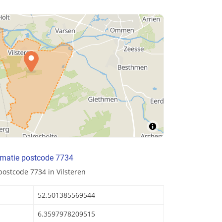
rmatie postcode 7734
postcode 7734 in Vilsteren
52.501385569544
6.3597978209515