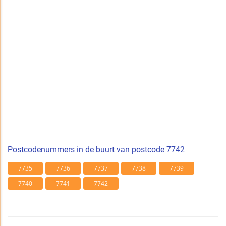
Postcodenummers in de buurt van postcode 7742
7735
7736
7737
7738
7739
7740
7741
7742