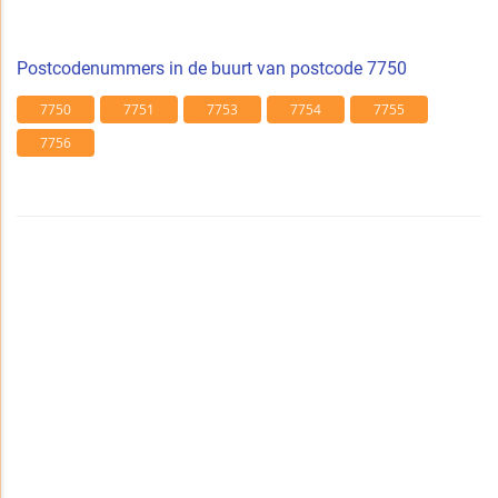
Postcodenummers in de buurt van postcode 7750
7750
7751
7753
7754
7755
7756