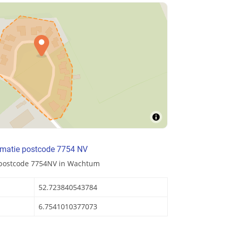
rmatie postcode 7754 NV
 postcode 7754NV in Wachtum
52.723840543784
6.7541010377073