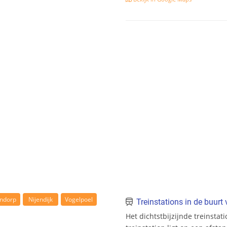
ndorp
Nijendijk
Vogelpoel
Treinstations in de buur
Het dichtstbijzijnde treinstat