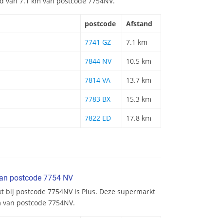
and van 7.1 km van postcode 7754NV.
postcode
Afstand
7741 GZ
7.1 km
7844 NV
10.5 km
7814 VA
13.7 km
7783 BX
15.3 km
7822 ED
17.8 km
van postcode 7754 NV
kt bij postcode 7754NV is Plus. Deze supermarkt
km van postcode 7754NV.