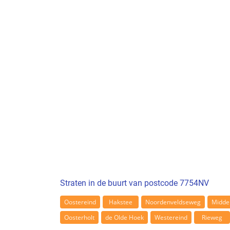
Straten in de buurt van postcode 7754NV
Oostereind
Hakstee
Noordenveldseweg
Midde
Oosterholt
de Olde Hoek
Westereind
Rieweg