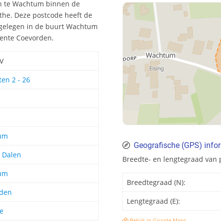
en te Wachtum binnen de
the. Deze postcode heeft de
 gelegen in de buurt Wachtum
eente Coevorden.
V
en 2 - 26
um
Geografische (GPS) info
0 Dalen
Breedte- en lengtegraad van
um
Breedtegraad (N):
den
Lengtegraad (E):
e
Bekijk in Google Maps