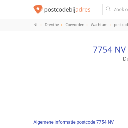
NL
Drenthe
Coevorden
Wachtum
postcod
postcode
7754 NV
7754 NV 
D
Algemene informatie postcode 7754 NV