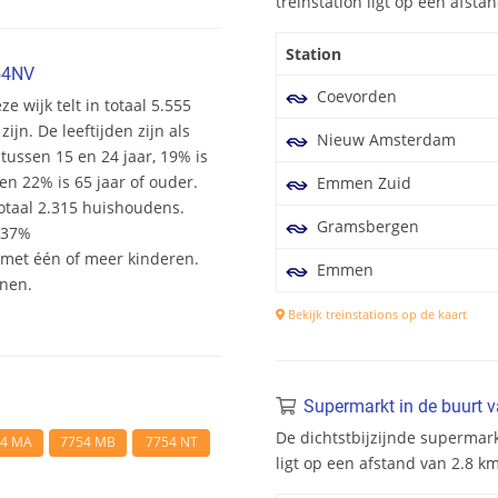
treinstation ligt op een afst
Station
54NV
Coevorden
e wijk telt in totaal 5.555
n. De leeftijden zijn als
Nieuw Amsterdam
 tussen 15 en 24 jaar, 19% is
en 22% is 65 jaar of ouder.
Emmen Zuid
otaal 2.315 huishoudens.
Gramsbergen
 37%
et één of meer kinderen.
Emmen
onen.
Bekijk treinstations op de kaart
Supermarkt in de buurt 
De dichtstbijzijnde supermar
54 MA
7754 MB
7754 NT
ligt op een afstand van 2.8 