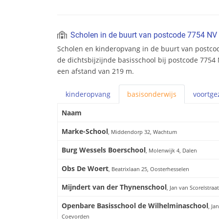
Scholen in de buurt van postcode 7754 NV
Scholen en kinderopvang in de buurt van postco
de dichtsbijzijnde basisschool bij postcode 7754 
een afstand van 219 m.
kinderopvang
basis
onderwijs
voortge
Naam
Marke-School
, Middendorp 32, Wachtum
Burg Wessels Boerschool
, Molenwijk 4, Dalen
Obs De Woert
, Beatrixlaan 25, Oosterhesselen
Mijndert van der Thynenschool
, Jan van Scorelstra
Openbare Basisschool de Wilhelminaschool
, Ja
Coevorden