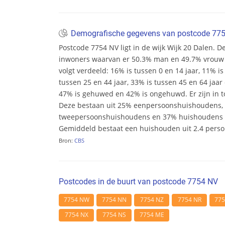
Demografische gegevens van postcode 77
Postcode 7754 NV ligt in de wijk Wijk 20 Dalen. Dez
inwoners waarvan er 50.3% man en 49.7% vrouw zij
volgt verdeeld: 16% is tussen 0 en 14 jaar, 11% is
tussen 25 en 44 jaar, 33% is tussen 45 en 64 jaar 
47% is gehuwed en 42% is ongehuwd. Er zijn in t
Deze bestaan uit 25% eenpersoonshuishoudens,
tweepersoonshuishoudens en 37% huishoudens m
Gemiddeld bestaat een huishouden uit 2.4 pers
Bron:
CBS
Postcodes in de buurt van postcode 7754 NV
7754 NW
7754 NN
7754 NZ
7754 NR
77
7754 NX
7754 NS
7754 ME