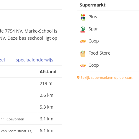
Supermarkt
Plus
Spar
de 7754 NV. Marke-School is
NV. Deze basisschool ligt op
Coop
Food Store
zet
speciaal
onderwijs
Coop
Afstand
Bekijk supermarkten op de kaart
219 m
2.6 km
5.3 km
6.1 km
at 11, Coevorden
6.1 km
n van Scorelstraat 13,