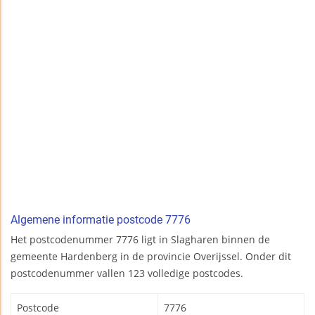
Algemene informatie postcode 7776
Het postcodenummer 7776 ligt in Slagharen binnen de
gemeente Hardenberg in de provincie Overijssel. Onder dit
postcodenummer vallen 123 volledige postcodes.
Postcode
7776