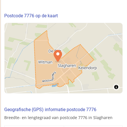
Postcode 7776 op de kaart
Geografische (GPS) informatie postcode 7776
Breedte- en lengtegraad van postcode 7776 in Slagharen