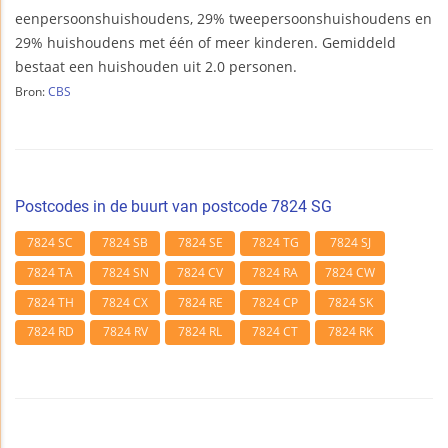
eenpersoonshuishoudens, 29% tweepersoonshuishoudens en
29% huishoudens met één of meer kinderen. Gemiddeld
bestaat een huishouden uit 2.0 personen.
Bron:
CBS
Postcodes in de buurt van postcode 7824 SG
7824 SC
7824 SB
7824 SE
7824 TG
7824 SJ
7824 TA
7824 SN
7824 CV
7824 RA
7824 CW
7824 TH
7824 CX
7824 RE
7824 CP
7824 SK
7824 RD
7824 RV
7824 RL
7824 CT
7824 RK