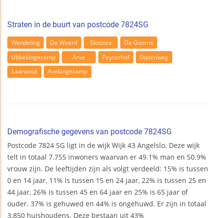
Straten in de buurt van postcode 7824SG
Wendeling
De Woerd
Slotstee
De Goorns
Ubbekingecamp
Arve
Peyserhof
Statenweg
Laarwout
Avekingecamp
Demografische gegevens van postcode 7824SG
Postcode 7824 SG ligt in de wijk Wijk 43 Angelslo. Deze wijk
telt in totaal 7.755 inwoners waarvan er 49.1% man en 50.9%
vrouw zijn. De leeftijden zijn als volgt verdeeld: 15% is tussen
0 en 14 jaar, 11% is tussen 15 en 24 jaar, 22% is tussen 25 en
44 jaar, 26% is tussen 45 en 64 jaar en 25% is 65 jaar of
ouder. 37% is gehuwed en 44% is ongehuwd. Er zijn in totaal
3.850 huishoudens. Deze bestaan uit 43%