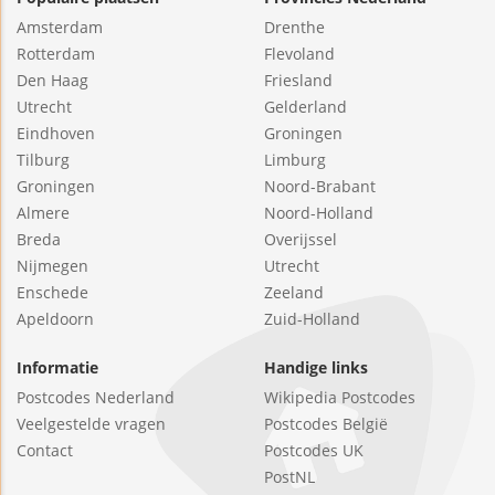
Amsterdam
Drenthe
Rotterdam
Flevoland
Den Haag
Friesland
Utrecht
Gelderland
Eindhoven
Groningen
Tilburg
Limburg
Groningen
Noord-Brabant
Almere
Noord-Holland
Breda
Overijssel
Nijmegen
Utrecht
Enschede
Zeeland
Apeldoorn
Zuid-Holland
Informatie
Handige links
Postcodes Nederland
Wikipedia Postcodes
Veelgestelde vragen
Postcodes België
Contact
Postcodes UK
PostNL